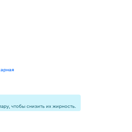
карная
пару, чтобы снизить их жирность.