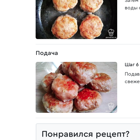
Затем
воды о
Подача
Шаг 6
Подав
свеже
Понравился рецепт?