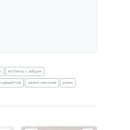
ы
котлеты с яйцом
к рецептов
сезон чеснока
ужин