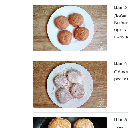
Шаг 3
Добав
Выбив
броса
получ
Шаг 4
Обвал
расти
Шаг 5