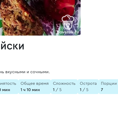
ийски
ень вкусными и сочными.
анятость
Общее время
Сложность
Острота
Порции
0 мин
1 ч 10 мин
1
/ 5
1
/ 5
7