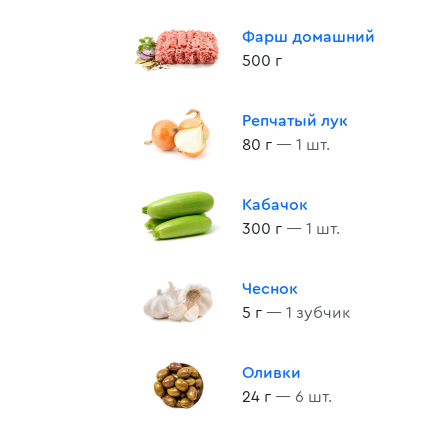
Фарш домашний
500 г
Репчатый лук
80 г
— 1 шт.
Кабачок
300 г
— 1 шт.
Чеснок
5 г
— 1 зубчик
Оливки
24 г
— 6 шт.