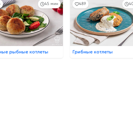
6
45 мин
489
4
ные рыбные котлеты
Грибные котлеты