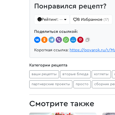
Понравился рецепт?
Рейтинг:
В Избранное
—
(17)
Поделиться ссылкой:
Короткая ссылка:
https://povarok.ru/r/M
Категории рецепта
ваши рецепты
вторые блюда
котлеты
партнерские проекты
просто
сборник ре
Смотрите также