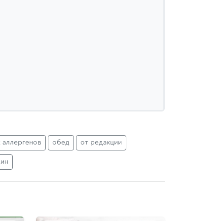
 аллергенов
обед
от редакции
ин