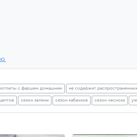
zQ
котлеты с фаршем домашним
не содержит распространенных
цептов
сезон зелени
сезон кабачков
сезон чеснока
уж