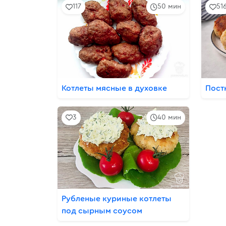
117
50 мин
51
Котлеты мясные в духовке
Пост
3
40 мин
Рубленые куриные котлеты
под сырным соусом