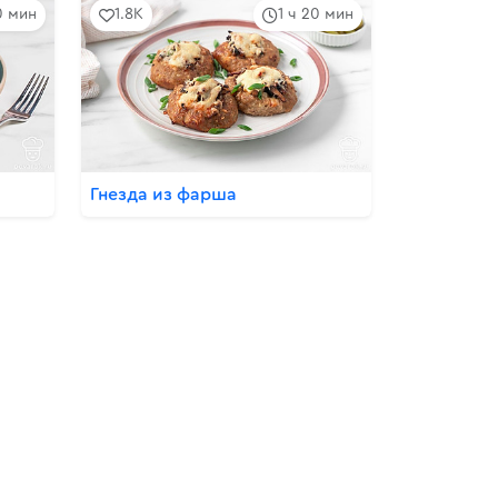
0 мин
1.8K
1 ч 20 мин
Гнезда из фарша