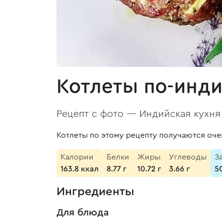
Котлеты по-инд
Рецепт с фото —
Индийская кухня
Котлеты по этому рецепту получаются оч
Калории
Белки
Жиры
Углеводы
З
163.8 ккал
8.77 г
10.72 г
3.66 г
5
Ингредиенты
Для блюда