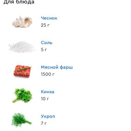
Для блюда
Чеснок
25 г
Соль
5 г
Мясной фарш
1500 г
Кинза
10 г
Укроп
7 г