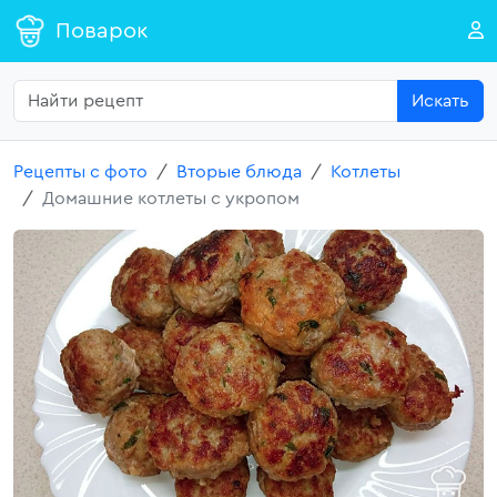
Поварок
Искать
Рецепты с фото
Вторые блюда
Котлеты
Домашние котлеты с укропом