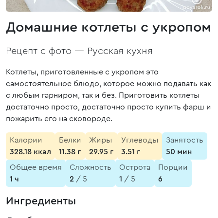
Домашние котлеты с укропом
Рецепт с фото —
Русская кухня
Котлеты, приготовленные с укропом это
самостоятельное блюдо, которое можно подавать как
с любым гарниром, так и без. Приготовить котлеты
достаточно просто, достаточно просто купить фарш и
пожарить его на сковороде.
Калории
Белки
Жиры
Углеводы
Занятость
328.18 ккал
11.38 г
29.95 г
3.51 г
50 мин
Общее время
Сложность
Острота
Порции
1 ч
2
/ 5
1
/ 5
6
Ингредиенты