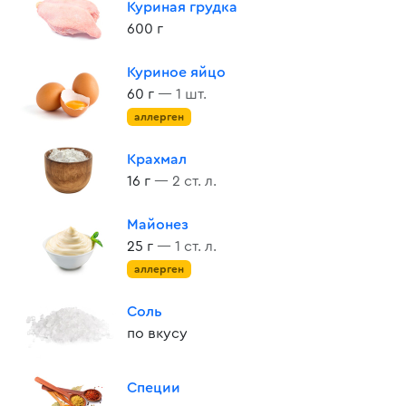
Куриная грудка
600 г
Куриное яйцо
60 г
— 1 шт.
аллерген
Крахмал
16 г
— 2 ст. л.
Майонез
25 г
— 1 ст. л.
аллерген
Соль
по вкусу
Специи