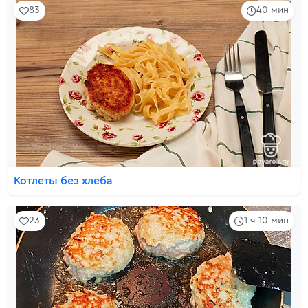
83
40 мин
Котлеты без хлеба
23
1 ч 10 мин