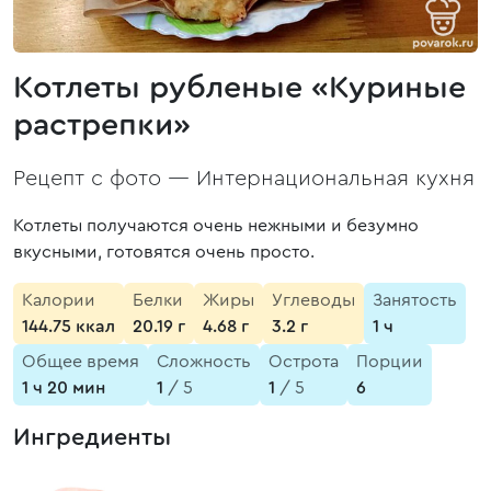
Котлеты рубленые «Куриные
растрепки»
Рецепт с фото —
Интернациональная кухня
Котлеты получаются очень нежными и безумно
вкусными, готовятся очень просто.
Калории
Белки
Жиры
Углеводы
Занятость
144.75 ккал
20.19 г
4.68 г
3.2 г
1 ч
Общее время
Сложность
Острота
Порции
1 ч 20 мин
1
/ 5
1
/ 5
6
Ингредиенты