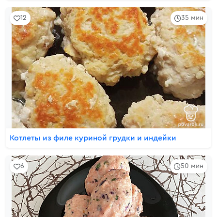
12
35 мин
Котлеты из филе куриной грудки и индейки
6
50 мин