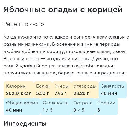
Яблочные оладьи с корицей
Рецепт с фото
Когда нужно что-то сладкое и сытное, я пеку оладьи с
разными начинками. В осенние и зимние периоды
люблю добавлять корицу, шоколадные капли, изюм.
В теплый сезон — ягоды или сиропы. Думаю, это
самый удобный рецепт выпечки. Чтобы оладьи
получились пышными, берите теплые ингредиенты.
Калории
Белки
Жиры
Углеводы
Занятость
202.17 ккал
5.53 г
7.45 г
28.26 г
40 мин
Общее время
Сложность
Острота
Порции
40 мин
1
/ 5
0
/ 5
8
Ингредиенты