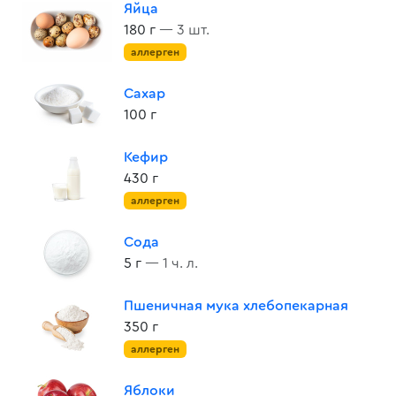
Яйца
180 г
— 3 шт.
аллерген
Сахар
100 г
Кефир
430 г
аллерген
Сода
5 г
— 1 ч. л.
Пшеничная мука хлебопекарная
350 г
аллерген
Яблоки