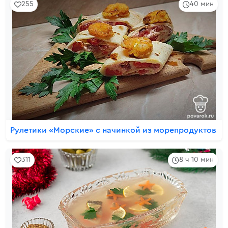
255
40 мин
Рулетики «Морские» с начинкой из морепродуктов
311
8 ч 10 мин