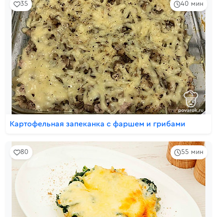
35
40 мин
Картофельная запеканка с фаршем и грибами
80
55 мин