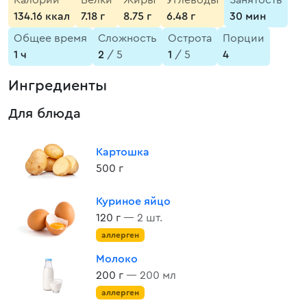
Калории
Белки
Жиры
Углеводы
Занятость
134.16 ккал
7.18 г
8.75 г
6.48 г
30 мин
Общее время
Сложность
Острота
Порции
1 ч
2
/ 5
1
/ 5
4
Ингредиенты
Для блюда
Картошка
500 г
Куриное яйцо
120 г
— 2 шт.
аллерген
Молоко
200 г
— 200 мл
аллерген