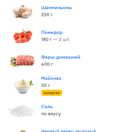
Шампиньоны
250 г
Помидор
180 г
— 2 шт.
Фарш домашний
400 г
Майонез
50 г
аллерген
Соль
по вкусу
Черный перец молотый