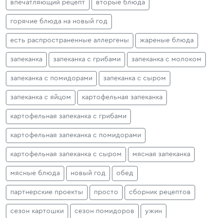
впечатляющий рецепт
вторые блюда
горячие блюда на новый год
есть распространенные аллергены
жареные блюда
запеканка
запеканка с грибами
запеканка с молоком
запеканка с помидорами
запеканка с сыром
запеканка с яйцом
картофельная запеканка
картофельная запеканка с грибами
картофельная запеканка с помидорами
картофельная запеканка с сыром
мясная запеканка
мясные блюда
новый год
обед
партнерские проекты
просто
сборник рецептов
сезон картошки
сезон помидоров
ужин