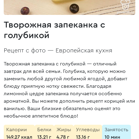
Творожная запеканка с
голубикой
Рецепт с фото —
Европейская кухня
Творожная запеканка с голубикой — отличный
завтрак для всей семьи. Голубика, которую можно
заменить любой другой любимой ягодой, добавит
блюду приятную нотку свежести. Благодаря
лимонной цедре запеканка получается особенно
ароматной. Вы можете дополнить рецепт корицей или
ванилью. Ваши близкие обязательно оценят это
необычное аппетитное блюдо!
Калории
Белки
Жиры
Углеводы
Занятость
149.27 ккал
13.21 г
4.78 г
13.16 г
10 мин