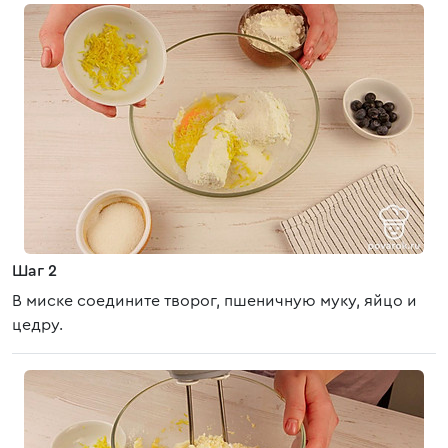
Шаг 2
В миске соедините творог, пшеничную муку, яйцо и
цедру.