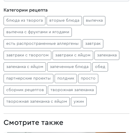
Категории рецепта
блюда из творога
вторые блюда
выпечка
выпечка с фруктами и ягодами
есть распространенные аллергены
завтрак
завтраки с творогом
завтраки с яйцом
запеканка
запеканка с яйцом
запеченные блюда
обед
партнерские проекты
полдник
просто
сборник рецептов
творожная запеканка
творожная запеканка с яйцом
ужин
Смотрите также