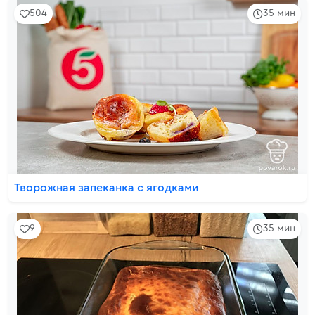
504
35 мин
Творожная запеканка с ягодками
9
35 мин