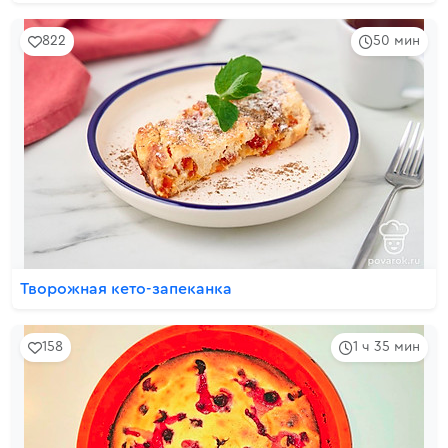
822
50 мин
Творожная кето-запеканка
158
1 ч 35 мин