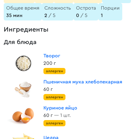
Общее время
Сложность
Острота
Порции
35 мин
2
/ 5
0
/ 5
1
Ингредиенты
Для блюда
Творог
200 г
аллерген
Пшеничная мука хлебопекарная
60 г
аллерген
Куриное яйцо
60 г
— 1 шт.
аллерген
Цедра