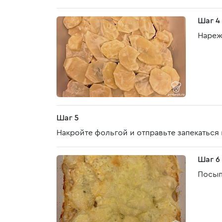
Шаг 4
Нареж
Шаг 5
Накройте фольгой и отправьте запекаться 
Шаг 6
Посып