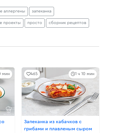
е аллергены
запеканка
е проекты
просто
сборник рецептов
10 мин
465
1 ч 10 мин
со
Запеканка из кабачков с
грибами и плавленым сыром