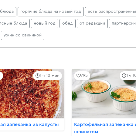
 блюда
горячие блюда на новый год
есть распространенны
ясные блюда
новый год
обед
от редакции
партнерски
ужин со свининой
3
1 ч 10 мин
795
1 ч 
ая запеканка из капусты
Картофельная запеканка 
шпинатом