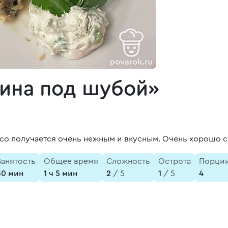
нина под шубой»
со получается очень нежным и вкусным. Очень хорошо с
Занятость
Общее время
Сложность
Острота
Порци
30 мин
1 ч 5 мин
2
/ 5
1
/ 5
4