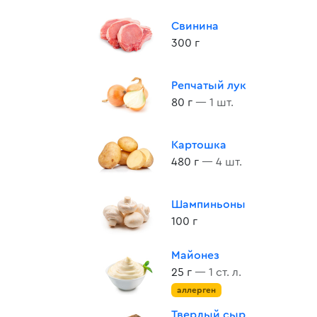
Свинина
300 г
Репчатый лук
80 г
— 1 шт.
Картошка
480 г
— 4 шт.
Шампиньоны
100 г
Майонез
25 г
— 1 ст. л.
аллерген
Твердый сыр