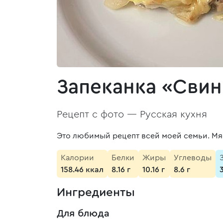
Запеканка «Сви
Рецепт с фото —
Русская кухня
Это любимый рецепт всей моей семьи. Мя
Калории
Белки
Жиры
Углеводы
158.46 ккал
8.16 г
10.16 г
8.6 г
Ингредиенты
Для блюда