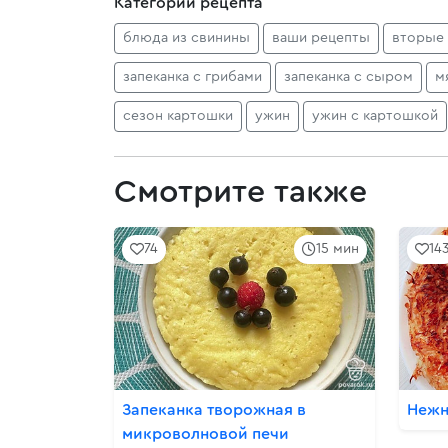
Категории рецепта
блюда из свинины
ваши рецепты
вторые
запеканка с грибами
запеканка с сыром
м
сезон картошки
ужин
ужин с картошкой
Смотрите также
74
15 мин
14
Запеканка творожная в
Нежн
микроволновой печи