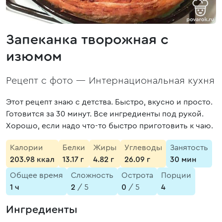
Запеканка творожная с
изюмом
Рецепт с фото —
Интернациональная кухня
Этот рецепт знаю с детства. Быстро, вкусно и просто.
Готовится за 30 минут. Все ингредиенты под рукой.
Хорошо, если надо что-то быстро приготовить к чаю.
Калории
Белки
Жиры
Углеводы
Занятость
203.98 ккал
13.17 г
4.82 г
26.09 г
30 мин
Общее время
Сложность
Острота
Порции
1 ч
2
/ 5
0
/ 5
4
Ингредиенты