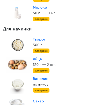
Молоко
50 г
— 50 мл
аллерген
Для начинки
Творог
300 г
аллерген
Яйца
120 г
— 2 шт.
аллерген
Ванилин
по вкусу
аллерген
Сахар