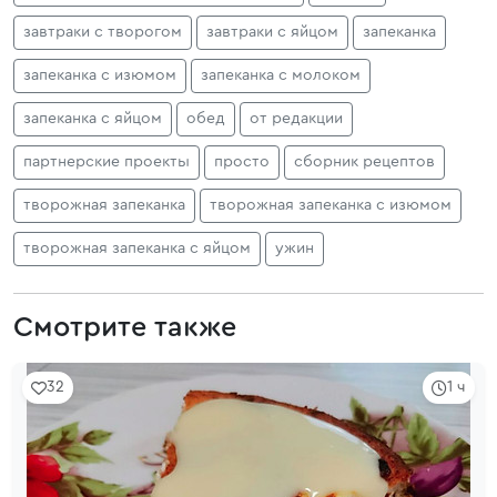
завтраки с творогом
завтраки с яйцом
запеканка
запеканка с изюмом
запеканка с молоком
запеканка с яйцом
обед
от редакции
партнерские проекты
просто
сборник рецептов
творожная запеканка
творожная запеканка с изюмом
творожная запеканка с яйцом
ужин
Смотрите также
32
1 ч