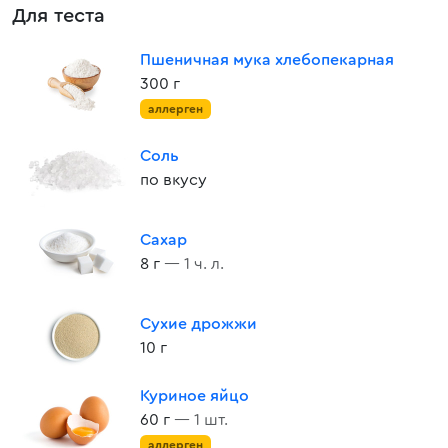
Для теста
Пшеничная мука хлебопекарная
300 г
аллерген
Соль
по вкусу
Сахар
8 г
— 1 ч. л.
Сухие дрожжи
10 г
Куриное яйцо
60 г
— 1 шт.
аллерген