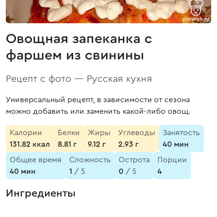
Овощная запеканка с
фаршем из свинины
Рецепт с фото —
Русская кухня
Универсальный рецепт, в зависимости от сезона
можно добавить или заменить какой-либо овощ.
Калории
Белки
Жиры
Углеводы
Занятость
131.82 ккал
8.81 г
9.12 г
2.93 г
40 мин
Общее время
Сложность
Острота
Порции
40 мин
1
/ 5
0
/ 5
4
Ингредиенты