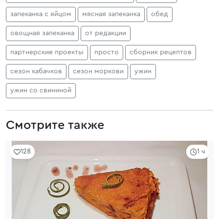
запеканка с яйцом
мясная запеканка
обед
овощная запеканка
от редакции
партнерские проекты
просто
сборник рецептов
сезон кабачков
сезон моркови
ужин
ужин со свининой
Смотрите также
128
1 ч