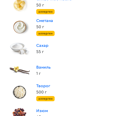
50 г
аллерген
Сметана
50 г
аллерген
Сахар
55 г
Ваниль
1 г
Творог
500 г
аллерген
Изюм