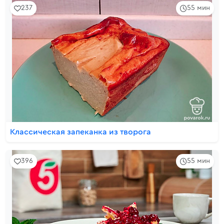
237
55 мин
Классическая запеканка из творога
396
55 мин