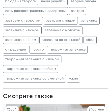
блюда из творога
ваши рецепты
вторые блюда
есть распространенные аллергены
завтрак
завтраки с творогом
завтраки с яйцом
запеканка
запеканка с изюмом
запеканка с молоком
запеканка с яйцом
запеканка со сметаной
обед
от редакции
просто
творожная запеканка
творожная запеканка с изюмом
творожная запеканка с яйцом
творожная запеканка со сметаной
ужин
Смотрите также
504
35 мин