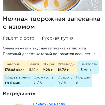
Нежная творожная запеканка
с изюмом
Рецепт с фото —
Русская кухня
Очень нежная и вкусная запеканка из творога.
Полезный десерт, который понравится всей семье.
Калории
Белки
Жиры
Углеводы
Занятость
178.46 ккал
11.12 г
9.28 г
12.72 г
15 мин
Общее время
Сложность
Острота
Порции
1 ч 5 мин
2
/ 5
0
/ 5
5
Ингредиенты
Сливочное масло