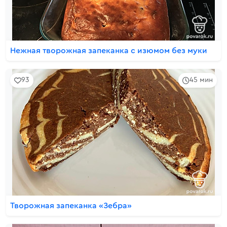
Нежная творожная запеканка с изюмом без муки
93
45 мин
Творожная запеканка «Зебра»