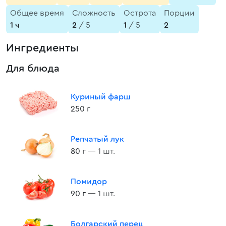
Общее время
Сложность
Острота
Порции
1 ч
2
/ 5
1
/ 5
2
Ингредиенты
Для блюда
Куриный фарш
250 г
Репчатый лук
80 г
— 1 шт.
Помидор
90 г
— 1 шт.
Болгарский перец