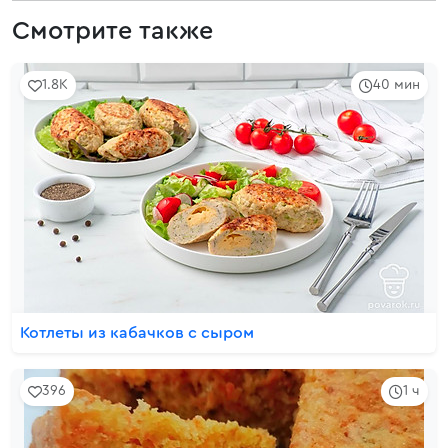
Смотрите также
1.8K
40 мин
Котлеты из кабачков с сыром
396
1 ч