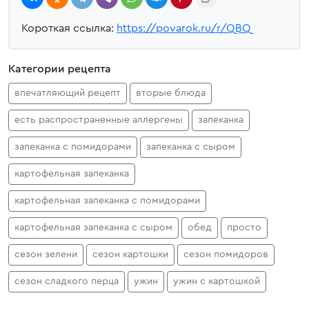
Короткая ссылка:
https://povarok.ru/r/QBQ
Категории рецепта
впечатляющий рецепт
вторые блюда
есть распространенные аллергены
запеканка
запеканка с помидорами
запеканка с сыром
картофельная запеканка
картофельная запеканка с помидорами
картофельная запеканка с сыром
обед
просто
сезон зелени
сезон картошки
сезон помидоров
сезон сладкого перца
ужин
ужин с картошкой