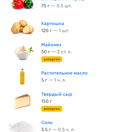
75 г
— 0.5 шт.
Картошка
120 г
— 1 шт.
Майонез
50 г
— 2 ст. л.
аллерген
Растительное масло
5 г
— 1 ч. л.
Твердый сыр
150 г
аллерген
Соль
3.5 г
— 0.5 ч. л.