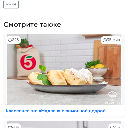
ужин
Смотрите также
825
35 мин
Классические «Мадлен» с лимонной цедрой
606
6 ч