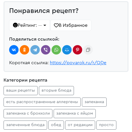
Понравился рецепт?
Рейтинг:
В Избранное
—
Поделиться ссылкой:
Короткая ссылка:
https://povarok.ru/r/QDe
Категории рецепта
ваши рецепты
вторые блюда
есть распространенные аллергены
запеканка
запеканка с брокколи
запеканка с яйцом
запеченные блюда
обед
от редакции
просто