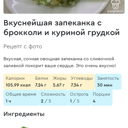
Вкуснейшая запеканка с
брокколи и куриной грудкой
Рецепт с фото
Вкусная, сочная овощная запеканка со сливочной
заливкой покорит ваше сердце. Это очень вкусно!
Калории
Белки
Жиры
Углеводы
Занятость
105.99 ккал
7.24 г
5.67 г
7.34 г
30 мин
Общее время
Сложность
Острота
Порции
1 ч
2
/ 5
1
/ 5
4
Ингредиенты