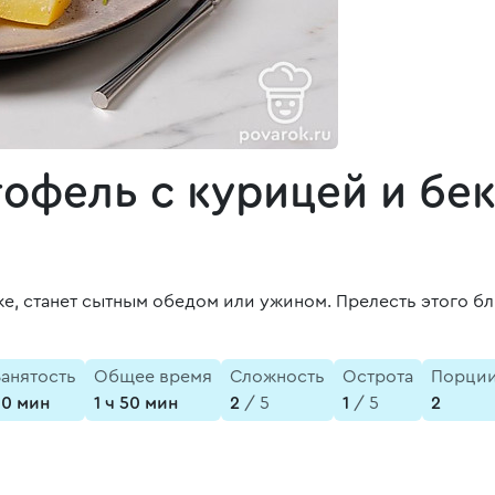
офель с курицей и бе
е, станет сытным обедом или ужином. Прелесть этого бл
Занятость
Общее время
Сложность
Острота
Порци
30 мин
1 ч 50 мин
2
/ 5
1
/ 5
2