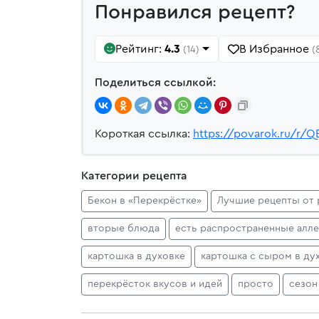
Понравился рецепт?
Рейтинг:
4.3
В Избранное
(14)
(
Поделиться ссылкой:
Короткая ссылка:
https://povarok.ru/r/Q
Категории рецепта
Бекон в «Перекрёстке»
Лучшие рецепты от 
вторые блюда
есть распространенные алл
картошка в духовке
картошка с сыром в ду
перекрёсток вкусов и идей
просто
сезон