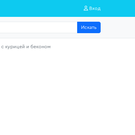
Вход
Искать
 с курицей и беконом