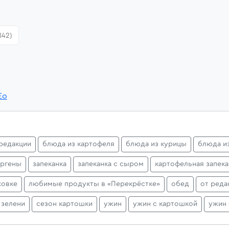
842)
Eo
редакции
блюда из картофеля
блюда из курицы
блюда и
ергены
запеканка
запеканка с сыром
картофельная запека
ховке
любимые продукты в «Перекрёстке»
обед
от реда
 зелени
сезон картошки
ужин
ужин с картошкой
ужин 