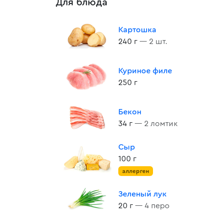
Для блюда
Картошка
240 г
— 2 шт.
Куриное филе
250 г
Бекон
34 г
— 2 ломтик
Сыр
100 г
аллерген
Зеленый лук
20 г
— 4 перо