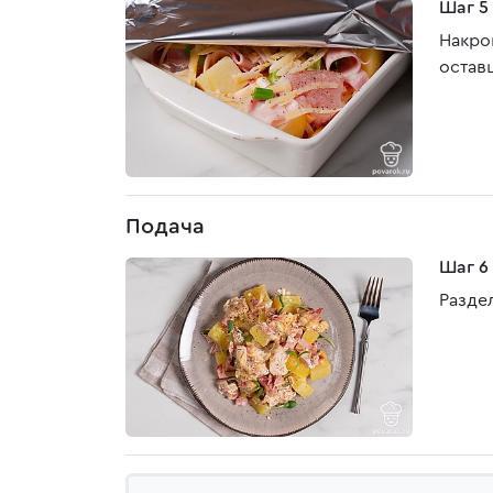
Шаг 5
Накро
остав
Подача
Шаг 6
Разде