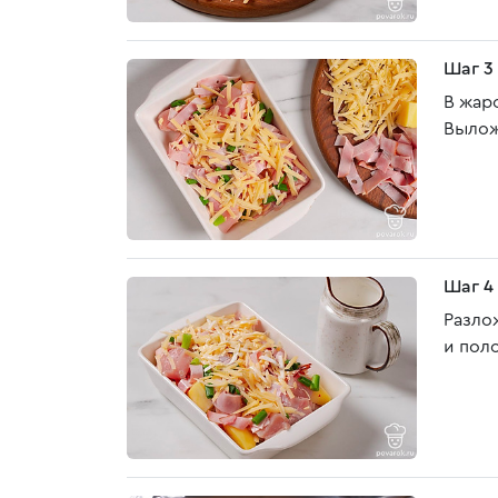
Шаг 3
В жар
Вылож
Шаг 4
Разло
и пол