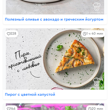
Полезный оливье с авокадо и греческим йогуртом
228
1 ч 40 мин
Пирог с цветной капустой
146
20 мин