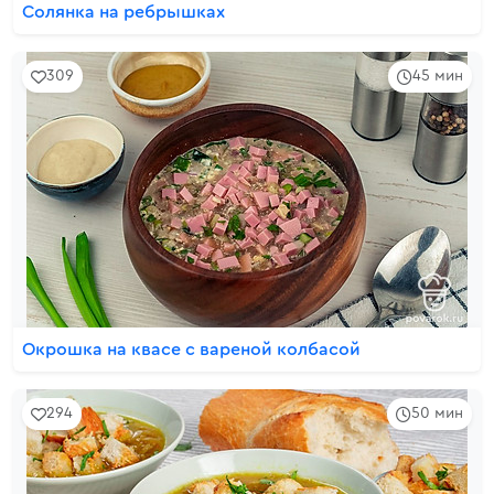
Солянка на ребрышках
309
45 мин
Окрошка на квасе с вареной колбасой
294
50 мин