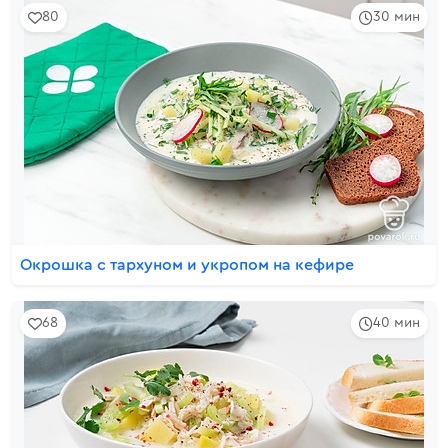
80
30 мин
Окрошка с тархуном и укропом на кефире
68
40 мин