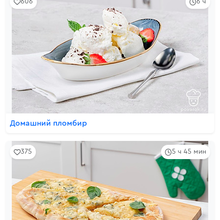
606
6 ч
Домашний пломбир
375
5 ч 45 мин