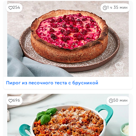
254
1 ч 35 мин
Пирог из песочного теста с брусникой
696
50 мин