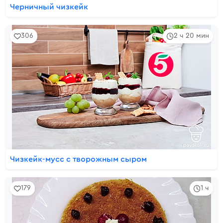
Черничный чизкейк
306
2 ч 20 мин
Чизкейк-мусс с творожным сыром
179
1 ч