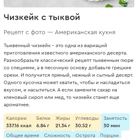
Чизкейк с тыквой
Рецепт с фото —
Американская кухня
Тыквенный чизкейк - это одна из вариаций
приготовления известного американского десерта.
Разнообразьте классический рецепт тыквенным пюре
со специями, а в песочную основу добавьте грецкие
орехи. И получится пряный, нежный и сытный десерт.
Одного кусочка может хватить, чтобы и насладиться
вкусом, и насытиться. А если замените сахар на
кленовый сироп или мед, то чизкейк станет еще
ароматнее.
Калории
Белки
Жиры
Углеводы
Занятость
337.16 ккал
6.84 г
21.34 г
30.52 г
30 мин
Общее время
Сложность
Острота
Порции