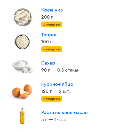
Крем-чиз
200 г
аллерген
Творог
100 г
аллерген
Сахар
90 г
— 0.5 стакан
Куриное яйцо
120 г
— 2 шт.
аллерген
Растительное масло
5 г
— 1 ч. л.