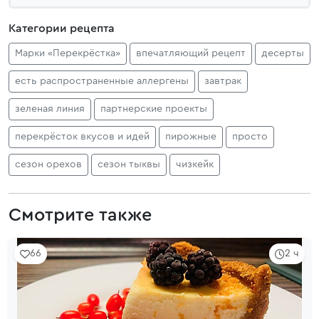
Категории рецепта
Марки «Перекрёстка»
впечатляющий рецепт
десерты
есть распространенные аллергены
завтрак
зеленая линия
партнерские проекты
перекрёсток вкусов и идей
пирожные
просто
сезон орехов
сезон тыквы
чизкейк
Смотрите также
66
2 ч