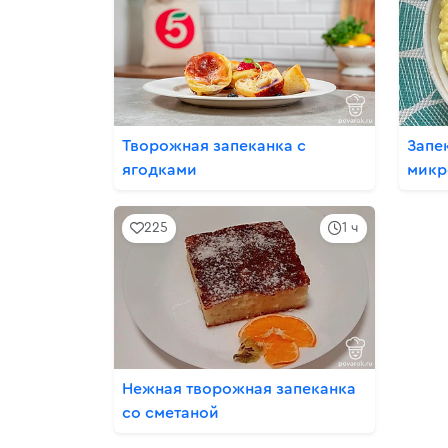
Творожная запеканка с
Запе
ягодками
микр
225
1 ч
Нежная творожная запеканка
со сметаной