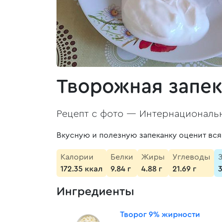
Творожная запек
Рецепт с фото —
Интернациональн
Вкусную и полезную запеканку оценит вся 
Калории
Белки
Жиры
Углеводы
172.35 ккал
9.84 г
4.88 г
21.69 г
Ингредиенты
Творог 9% жирности