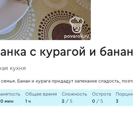
анка с курагой и бана
ая кухня
семья. Банан и курага придадут запеканке сладость, поэт
Занятость
Общее время
Сложность
Острота
Порци
30 мин
1 ч
2
/ 5
0
/ 5
3