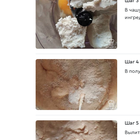
Шаг 3
В чаш
ингре
Шаг 4
В пол
Шаг 5
Вылит