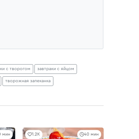
аки с творогом
завтраки с яйцом
творожная запеканка
0 мин
1.2K
40 мин