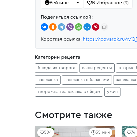
Рейтинг:
В Избранное
—
(3)
Поделиться ссылкой:
Короткая ссылка:
https://povarok.ru/r/Q
Категории рецепта
блюда из творога
ваши рецепты
вторые 
запеканка
запеканка с бананами
запеканка
творожная запеканка с яйцом
ужин
Смотрите также
504
35 мин
74