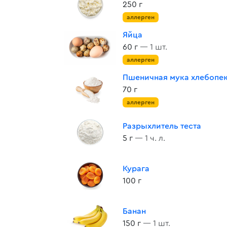
250 г
аллерген
Яйца
60 г
— 1 шт.
аллерген
Пшеничная мука хлебопе
70 г
аллерген
Разрыхлитель теста
5 г
— 1 ч. л.
Курага
100 г
Банан
150 г
— 1 шт.