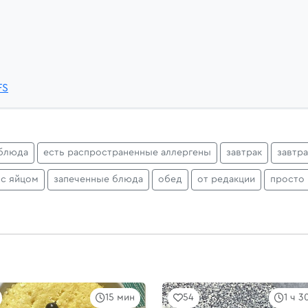
FS
блюда
есть распространенные аллергены
завтрак
завтр
 с яйцом
запеченные блюда
обед
от редакции
просто
15 мин
54
1 ч 3