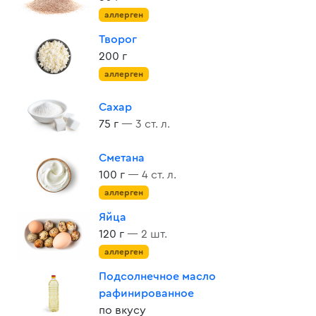
аллерген
Творог
200 г
аллерген
Сахар
75 г
— 3 ст. л.
Сметана
100 г
— 4 ст. л.
аллерген
Яйца
120 г
— 2 шт.
аллерген
Подсолнечное масло
рафинированное
по вкусу