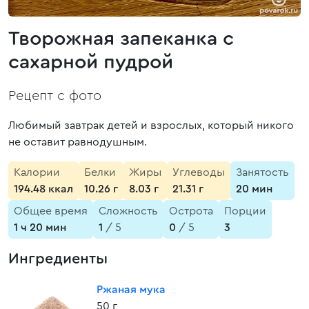
Творожная запеканка с
сахарной пудрой
Рецепт с фото
Любимый завтрак детей и взрослых, который никого
не оставит равнодушным.
Калории
Белки
Жиры
Углеводы
Занятость
194.48 ккал
10.26 г
8.03 г
21.31 г
20 мин
Общее время
Сложность
Острота
Порции
1 ч 20 мин
1
/ 5
0
/ 5
3
Ингредиенты
Ржаная мука
50 г