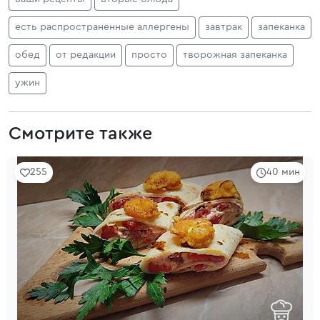
есть распространенные аллергены
завтрак
запеканка
обед
от редакции
просто
творожная запеканка
ужин
Смотрите также
255
40 мин