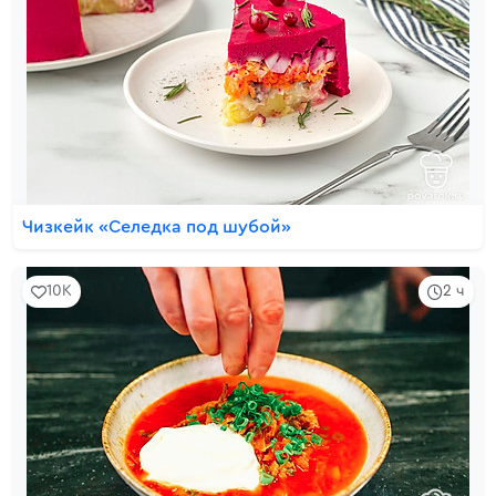
Чизкейк «Селедка под шубой»
10K
2 ч