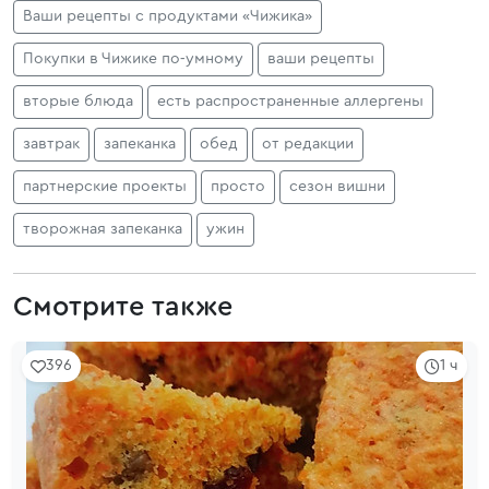
Ваши рецепты с продуктами «Чижика»
Покупки в Чижике по‑умному
ваши рецепты
вторые блюда
есть распространенные аллергены
завтрак
запеканка
обед
от редакции
партнерские проекты
просто
сезон вишни
творожная запеканка
ужин
Смотрите также
396
1 ч