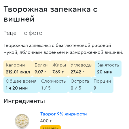
Творожная запеканка с
вишней
Рецепт с фото
Творожная запеканка с безглютеновой рисовой
мукой, яблочным вареньем и замороженной вишней.
Калории
Белки
Жиры
Углеводы
Занятость
212.01 ккал
9.07 г
7.69 г
27.42 г
20 мин
Общее время
Сложность
Острота
Порции
1 ч 20 мин
1
/ 5
0
/ 5
9
Ингредиенты
Творог 9% жирности
400 г
аллерген