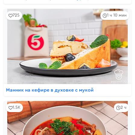
725
1 ч 10 мин
Манник на кефире в духовке с мукой
1.5K
2 ч