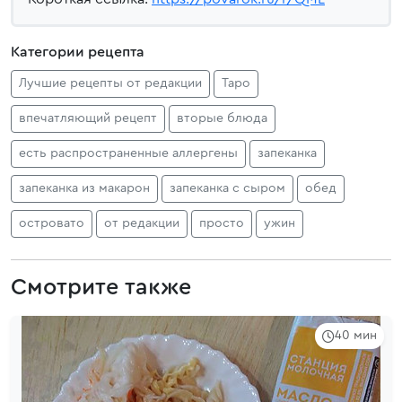
Категории рецепта
Лучшие рецепты от редакции
Таро
впечатляющий рецепт
вторые блюда
есть распространенные аллергены
запеканка
запеканка из макарон
запеканка с сыром
обед
островато
от редакции
просто
ужин
Смотрите также
40 мин