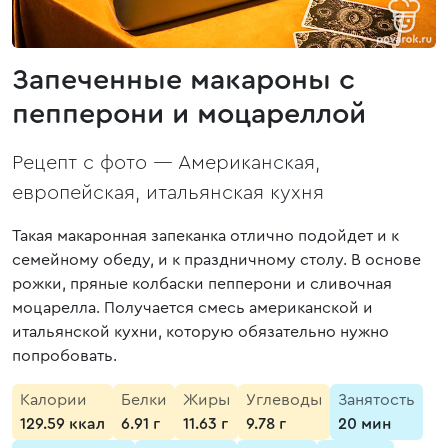
Запеченные макароны с
пепперони и моцареллой
Рецепт с фото —
Американская,
европейская, итальянская кухня
Такая макаронная запеканка отлично подойдет и к
семейному обеду, и к праздничному столу. В основе
рожки, пряные колбаски пепперони и сливочная
моцарелла. Получается смесь американской и
итальянской кухни, которую обязательно нужно
попробовать.
Калории
Белки
Жиры
Углеводы
Занятость
129.59 ккал
6.91 г
11.63 г
9.78 г
20 мин