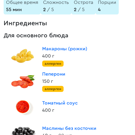
Общее время
Сложность
Острота
Порции
55 мин
2
/ 5
2
/ 5
4
Ингредиенты
Для основного блюда
Макароны (рожки)
400 г
аллерген
Пеперони
150 г
аллерген
Томатный соус
400 г
Маслины без косточки