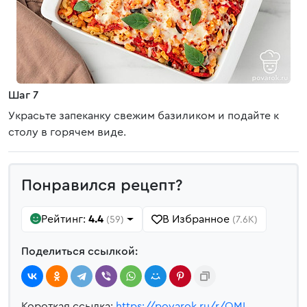
Шаг 7
Украсьте запеканку свежим базиликом и подайте к
столу в горячем виде.
Понравился рецепт?
Рейтинг:
4.4
В Избранное
(59)
(7.6K)
Поделиться ссылкой:
Короткая ссылка:
https://povarok.ru/r/QML