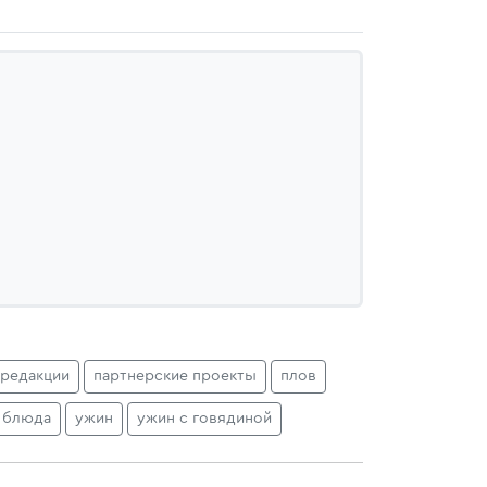
 редакции
партнерские проекты
плов
 блюда
ужин
ужин с говядиной