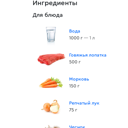
Ингредиенты
Для блюда
Вода
1000 г
— 1 л
Говяжья лопатка
500 г
Морковь
150 г
Репчатый лук
75 г
Чеснок