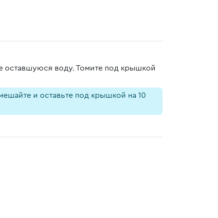
те оставшуюся воду. Томите под крышкой
емешайте и оставьте под крышкой на 10