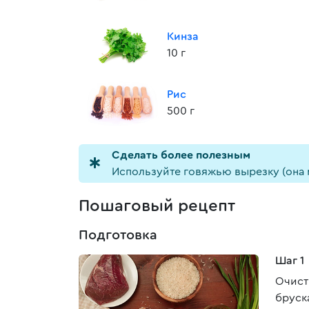
Кинза
10 г
Рис
500 г
Cделать более полезным
Используйте говяжью вырезку (она 
Пошаговый рецепт
Подготовка
Шаг 1
Очист
бруск