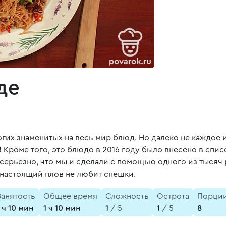
де
огих знаменитых на весь мир блюд. Но далеко не каждое 
! Кроме того, это блюдо в 2016 году было внесено в спи
 серьезно, что мы и сделали с помощью одного из тысяч 
: настоящий плов не любит спешки.
Занятость
Общее время
Сложность
Острота
Порци
1 ч 10 мин
1 ч 10 мин
1
/ 5
1
/ 5
8