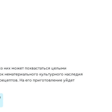
из них может похвастаться целыми
сок нематериального культурного наследия
рецептов. На его приготовление уйдет
и