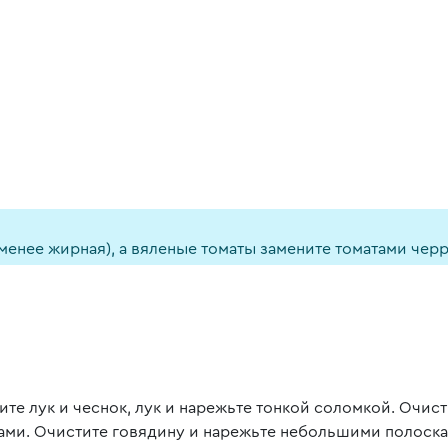
менее жирная), а вяленые томаты замените томатами черр
ите лук и чеснок, лук и нарежьте тонкой соломкой. Очис
ами. Очистите говядину и нарежьте небольшими полоска