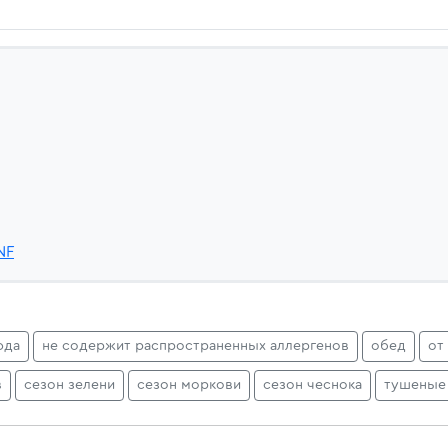
NF
юда
не содержит распространенных аллергенов
обед
от
в
сезон зелени
сезон моркови
сезон чеснока
тушеные