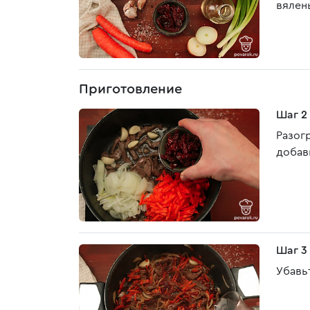
вялен
Приготовление
Шаг 2
Разог
добав
Шаг 3
Убавь