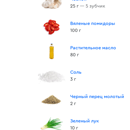
25 г
— 5 зубчик
Вяленые помидоры
100 г
Растительное масло
80 г
Соль
3 г
Черный перец молотый
2 г
Зеленый лук
10 г