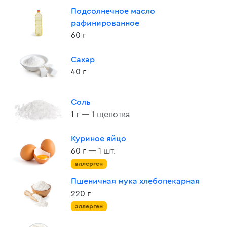
Подсолнечное масло
рафинированное
60 г
Сахар
40 г
Соль
1 г
— 1 щепотка
Куриное яйцо
60 г
— 1 шт.
аллерген
Пшеничная мука хлебопекарная
220 г
аллерген