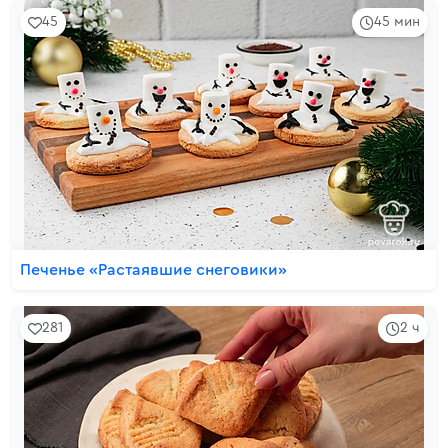
45
45 мин
Печенье «Растаявшие снеговики»
281
2 ч