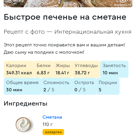
Быстрое печенье на сметане
Рецепт с фото —
Интернациональная кухня
Этот рецепт точно понравится вам и вашим деткам!
Даю сыну на полдник с молочком!
Калории
Белки
Жиры
Углеводы
Занятость
349.31 ккал
6.83 г
18.41 г
38.72 г
10 мин
Общее время
Сложность
Острота
Порции
30 мин
2
/ 5
0
/ 5
5
Ингредиенты
Сметана
110 г
аллерген