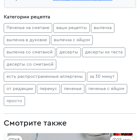
Категории рецепта
Печенье на сметане
ваши рецепты
выпечка
выпечка в духовке
выпечка с яйцом
выпечка со сметаной
десерты
десерты из теста
десерты со сметаной
есть распространенные аллергены
за 30 минут
от редакции
перекус
печенье
печенье с яйцом
просто
Смотрите также