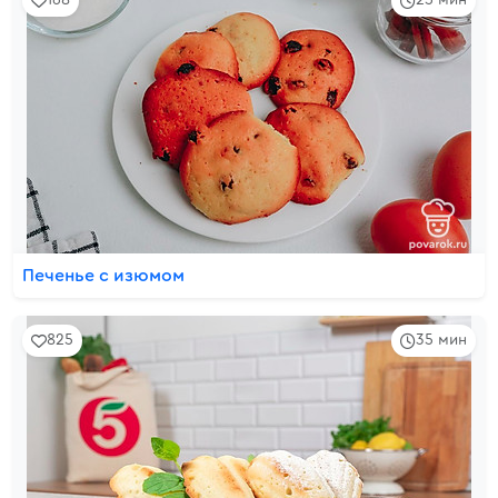
168
25 мин
Печенье с изюмом
825
35 мин