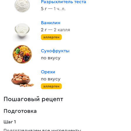
Разрыхлитель теста
5 г
— 1 ч. л.
Ванилин
2 г
— 2 капля
аллерген
Сухофрукты
по вкусу
Орехи
по вкусу
аллерген
Пошаговый рецепт
Подготовка
Шаг 1
Подготавливаем все ингредиенты.