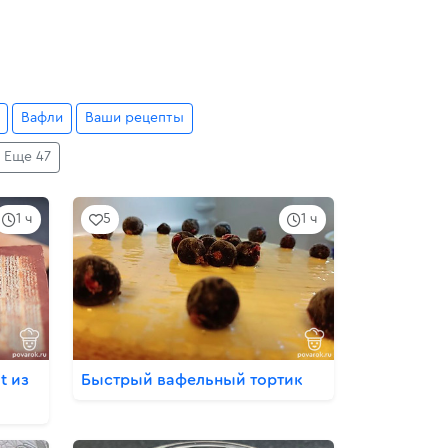
Вафли
Ваши рецепты
Еще 47
1 ч
5
1 ч
t из
Быстрый вафельный тортик