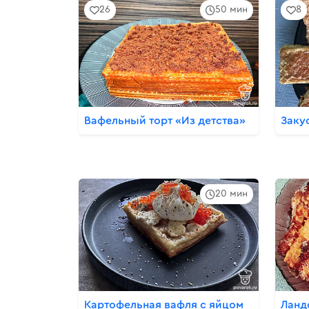
26
50 мин
8
Вафельный торт «Из детства»
Заку
20 мин
Картофельная вафля с яйцом
Ланд