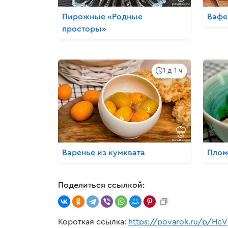
Пирожные «Родные
Вафе
просторы»
1 д 1 ч
Варенье из кумквата
Плом
Поделиться ссылкой:
Короткая ссылка:
https://povarok.ru/p/HcV