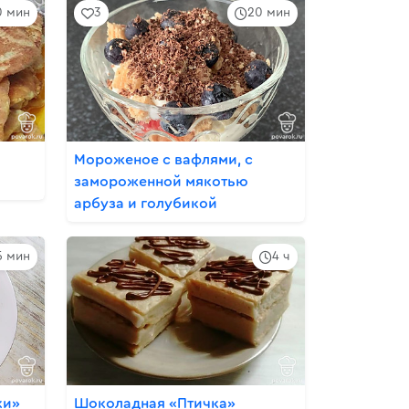
0 мин
3
20 мин
Мороженое с вафлями, с
замороженной мякотью
арбуза и голубикой
5 мин
4 ч
ки»
Шоколадная «Птичка»