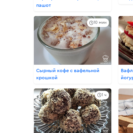
пашот
10 мин
Сырный кофе с вафельной
Вафл
крошкой
йогу
1 ч