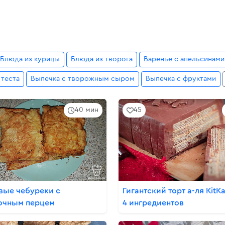
Блюда из курицы
Блюда из творога
Варенье с апельсинами
 теста
Выпечка с творожным сыром
Выпечка с фруктами
40 мин
45
вые чебуреки с
Гигантский торт а-ля KitKa
очным перцем
4 ингредиентов