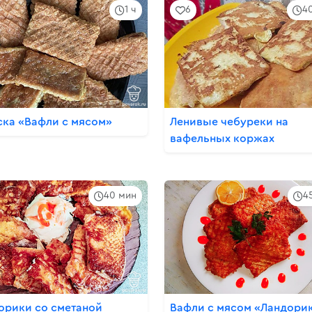
1 ч
6
4
ска «Вафли с мясом»
Ленивые чебуреки на
вафельных коржах
40 мин
4
орики со сметаной
Вафли с мясом «Ландори