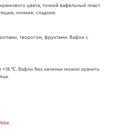
кремового цвета, тонкий вафельный пласт
тящие, ломкие, сладкие.
ропами, творогом, фруктами. Вафли с
е +18 ℃. Вафли без начинки можно хранить
яца.
ike.