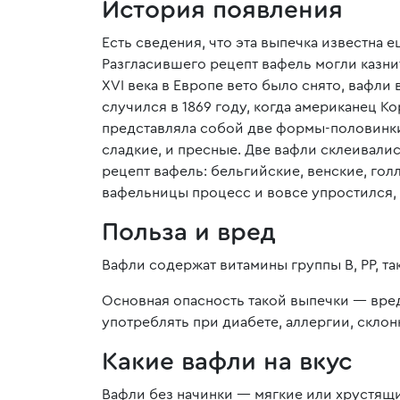
История появления
Есть сведения, что эта выпечка известна 
Разгласившего рецепт вафель могли казнит
XVI века в Европе вето было снято, вафл
случился в 1869 году, когда американец 
представляла собой две формы-половинки
сладкие, и пресные. Две вафли склеивали
рецепт вафель: бельгийские, венские, го
вафельницы процесс и вовсе упростился, 
Польза и вред
Вафли содержат витамины группы В, РР, та
Основная опасность такой выпечки — вре
употреблять при диабете, аллергии, склон
Какие вафли на вкус
Вафли без начинки — мягкие или хрустящ