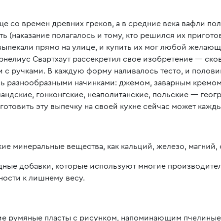
еще со времен древних греков, а в средние века вафли по
ь (наказание полагалось и тому, кто решился их приготов
и выпекали прямо на улице, и купить их мог любой жела
Корнелиус Свартхаут рассекретил свое изобретение — ск
 с ручками. В каждую форму наливалось тесто, и полови
сь разнообразными начинками: джемом, заварным кремом
лландские, гонконгские, неаполитанские, польские — гео
готовить эту выпечку на своей кухне сейчас может каж
кие минеральные вещества, как кальций, железо, магний, 
дные добавки, которые используют многие производите
ности к лишнему весу.
ие румяные пласты с рисунком, напоминающим пчелиные 