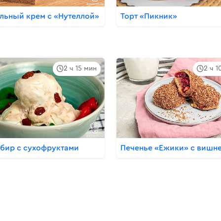
льный крем с «Нутеллой»
Торт «Пикник»
2 ч 15 мин
2 ч 1
бир с сухофруктами
Печенье «Ежики» с вишн