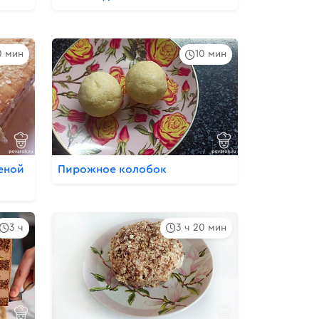
0 мин
10 мин
еной
Пирожное колобок
3 ч
3 ч 20 мин