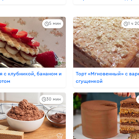
5 мин
1 ч 2
я с клубникой, бананом и
Торт «Мгновенный» с вар
ртом
сгущенкой
30 мин