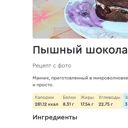
Пышный шоколад
Рецепт с фото
Манник, приготовленный в микроволновке
и просто.
Калории
Белки
Жиры
Углеводы
З
281.12 ккал
8.31 г
17.54 г
22.75 г
3
Ингредиенты