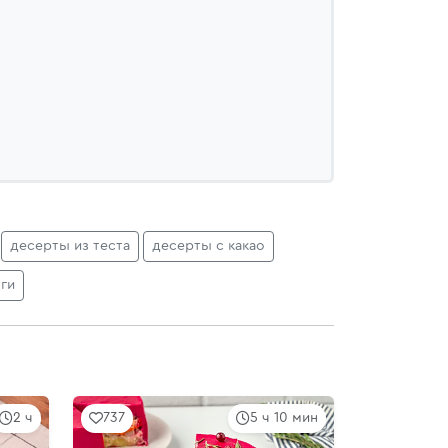
десерты из теста
десерты с какао
ги
2 ч
737
5 ч 10 мин