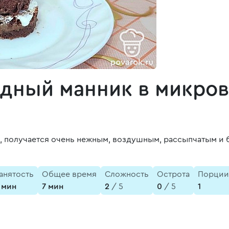
ный манник в микров
, получается очень нежным, воздушным, рассыпчатым и 
анятость
Общее время
Сложность
Острота
Порции
 мин
7 мин
2
/ 5
0
/ 5
1