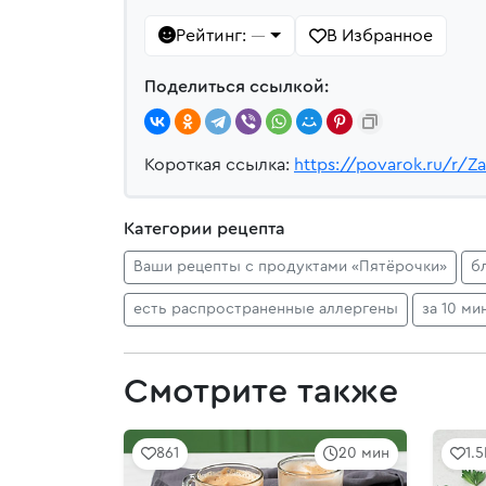
Рейтинг:
В Избранное
—
Поделиться ссылкой:
Короткая ссылка:
https://povarok.ru/r/Z
Категории рецепта
Ваши рецепты с продуктами «Пятёрочки»
б
есть распространенные аллергены
за 10 ми
Смотрите также
861
20 мин
1.