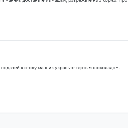
ый манник достаньте из чашки, разрежьте на 3 коржа. Пр
 подачей к столу манник украсьте тертым шоколадом.