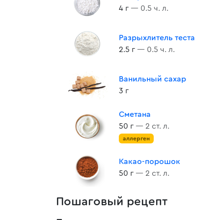
4 г
— 0.5 ч. л.
Разрыхлитель теста
2.5 г
— 0.5 ч. л.
Ванильный сахар
3 г
Сметана
50 г
— 2 ст. л.
аллерген
Какао-порошок
50 г
— 2 ст. л.
Пошаговый рецепт