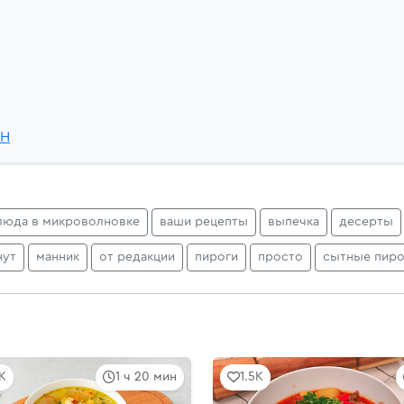
aH
люда в микроволновке
ваши рецепты
выпечка
десерты
нут
манник
от редакции
пироги
просто
сытные пиро
5K
1 ч 20 мин
1.5K