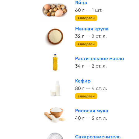
Яйца
60 г
— 1 шт.
аллерген
Манная крупа
32 г
— 2 ст. л.
аллерген
Растительное масло
34 г
— 2 ст. л.
Кефир
80 г
— 4 ст. л.
аллерген
Рисовая мука
40 г
— 2 ст. л.
Сахарозаменитель