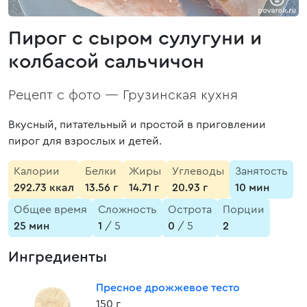
Пирог с сыром сулугуни и
колбасой сальчичон
Рецепт с фото —
Грузинская кухня
Вкусный, питательный и простой в приговлении
пирог для взрослых и детей.
Калории
Белки
Жиры
Углеводы
Занятость
292.73 ккал
13.56 г
14.71 г
20.93 г
10 мин
Общее время
Сложность
Острота
Порции
25 мин
1
/ 5
0
/ 5
2
Ингредиенты
Пресное дрожжевое тесто
150 г