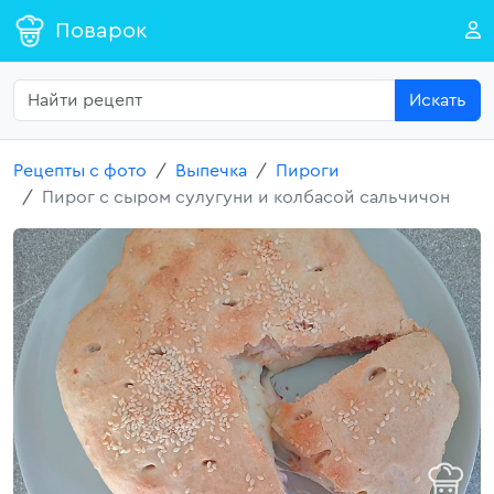
Поварок
Искать
Рецепты с фото
Выпечка
Пироги
Пирог с сыром сулугуни и колбасой сальчичон