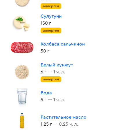
аллерген
Сулугуни
150 г
аллерген
Колбаса сальчичон
50 г
Белый кунжут
6 г
— 1 ч. л.
аллерген
Вода
5 г
— 1 ч. л.
Растительное масло
1.25 г
— 0.25 ч. л.