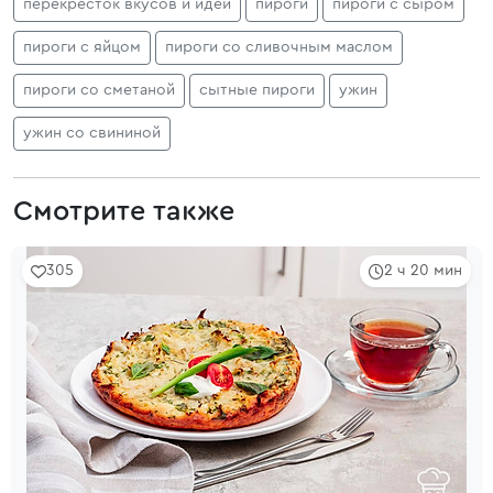
перекрёсток вкусов и идей
пироги
пироги с сыром
пироги с яйцом
пироги со сливочным маслом
пироги со сметаной
сытные пироги
ужин
ужин со свининой
Смотрите также
305
2 ч 20 мин