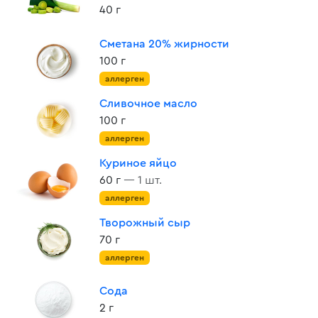
40 г
Сметана 20% жирности
100 г
аллерген
Сливочное масло
100 г
аллерген
Куриное яйцо
60 г
— 1 шт.
аллерген
Творожный сыр
70 г
аллерген
Сода
2 г