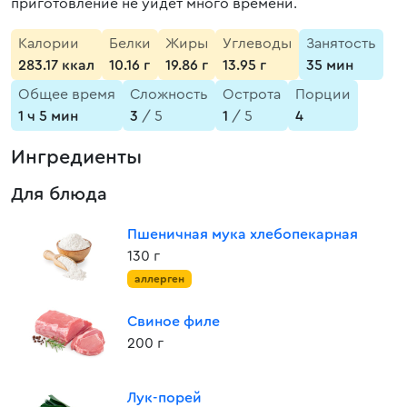
приготовление не уйдет много времени.
Калории
Белки
Жиры
Углеводы
Занятость
283.17 ккал
10.16 г
19.86 г
13.95 г
35 мин
Общее время
Сложность
Острота
Порции
1 ч 5 мин
3
/ 5
1
/ 5
4
Ингредиенты
Для блюда
Пшеничная мука хлебопекарная
130 г
аллерген
Свиное филе
200 г
Лук-порей