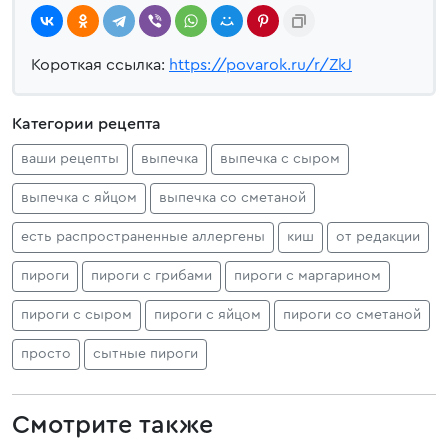
Короткая ссылка:
https://povarok.ru/r/ZkJ
Категории рецепта
ваши рецепты
выпечка
выпечка с сыром
выпечка с яйцом
выпечка со сметаной
есть распространенные аллергены
киш
от редакции
пироги
пироги с грибами
пироги с маргарином
пироги с сыром
пироги с яйцом
пироги со сметаной
просто
сытные пироги
Смотрите также