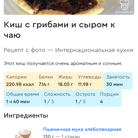
Киш с грибами и сыром к
чаю
Рецепт с фото —
Интернациональная кухня
Этот киш получается очень ароматным и сочным.
Калории
Белки
Жиры
Углеводы
Занятость
220.98 ккал
7.14 г
18.05 г
11.98 г
30 мин
Общее время
Сложность
Острота
Порции
1 ч 40 мин
1
/ 5
1
/ 5
4
Ингредиенты
Пшеничная мука хлебопекарная
130 г
— 1 стакан