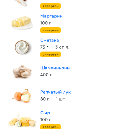
аллерген
Маргарин
100 г
аллерген
Сметана
75 г
— 3 ст. л.
аллерген
Шампиньоны
400 г
Репчатый лук
80 г
— 1 шт.
Сыр
100 г
аллерген