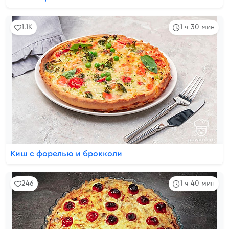
1.1K
1 ч 30 мин
Киш с форелью и брокколи
246
1 ч 40 мин