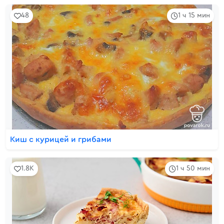
48
1 ч 15 мин
Киш с курицей и грибами
1.8K
1 ч 50 мин