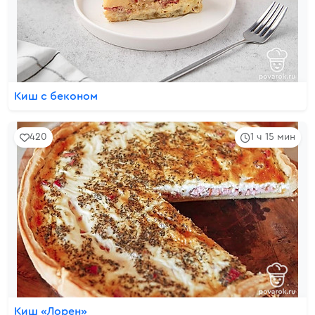
Киш с беконом
420
1 ч 15 мин
Киш «Лорен»