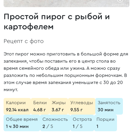
Простой пирог с рыбой и
картофелем
Рецепт с фото
Этот пирог можно приготовить в большой форме для
запекания, чтобы поставить его в центр стола во
время семейного обеда или ужина. А можно сразу
разложить по небольшим порционным формочкам. В
этом случае время запекания уменьшите с 30 до 20
минут.
Калории
Белки
Жиры
Углеводы
Занятость
92.14 ккал
4.68 г
3.67 г
9.55 г
30 мин
Общее время
Сложность
Острота
Порции
1 ч 30 мин
2
/ 5
1
/ 5
1