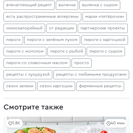
впечатляющий рецепт
выпечка
выпечка с сыром
есть распространенные аллергены
марки «пятёрочки»
низкокалорийный
от редакции
партнерские проекты
пироги
пироги с зелёным луком
пироги с картошкой
пироги с молоком
пироги с рыбой
пироги с сыром
пироги со сливочным маслом
просто
рецепты с кукурузой
рецепты с любимыми продуктами
сезон зелени
сезон картошки
фирменные рецепты
Смотрите также
1.8K
40 мин