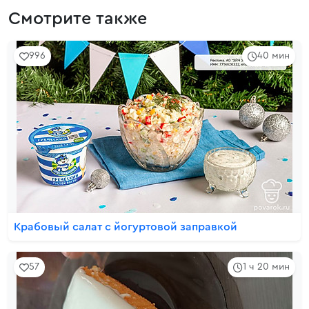
Смотрите также
996
40 мин
Крабовый салат с йогуртовой заправкой
57
1 ч 20 мин