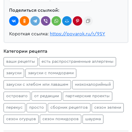
Поделиться ссылкой:
Короткая ссылка:
https://povarok.ru/r/9SY
Категории рецепта
ваши рецепты
есть распространенные аллергены
закуски
закуски с помидорами
закуски с хлебом или лавашем
низкокалорийный
островато
от редакции
партнерские проекты
перекус
просто
сборник рецептов
сезон зелени
сезон огурцов
сезон помидоров
шаурма