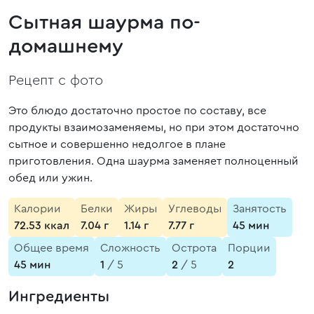
Сытная шаурма по-
домашнему
Рецепт с фото
Это блюдо достаточно простое по составу, все
продукты взаимозаменяемы, но при этом достаточно
сытное и совершенно недолгое в плане
приготовления. Одна шаурма заменяет полноценный
обед или ужин.
Калории
Белки
Жиры
Углеводы
Занятость
72.53 ккал
7.04 г
1.14 г
7.77 г
45 мин
Общее время
Сложность
Острота
Порции
45 мин
1
/ 5
2
/ 5
2
Ингредиенты