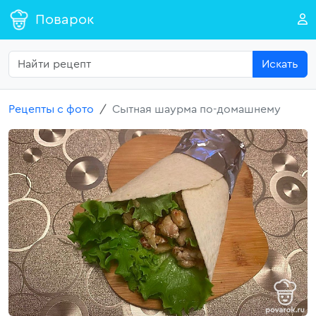
Поварок
Искать
Рецепты с фото
Сытная шаурма по-домашнему