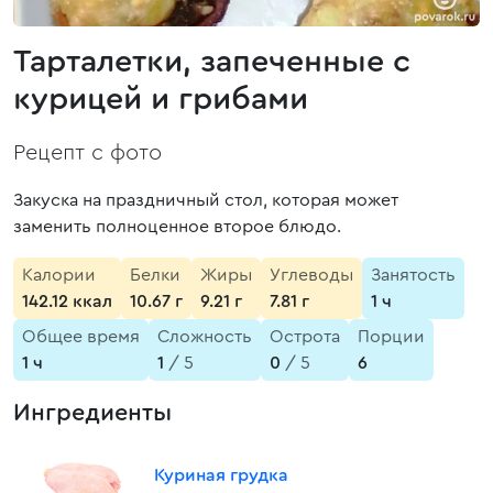
Тарталетки, запеченные с
курицей и грибами
Рецепт с фото
Закуска на праздничный стол, которая может
заменить полноценное второе блюдо.
Калории
Белки
Жиры
Углеводы
Занятость
142.12 ккал
10.67 г
9.21 г
7.81 г
1 ч
Общее время
Сложность
Острота
Порции
1 ч
1
/ 5
0
/ 5
6
Ингредиенты
Куриная грудка