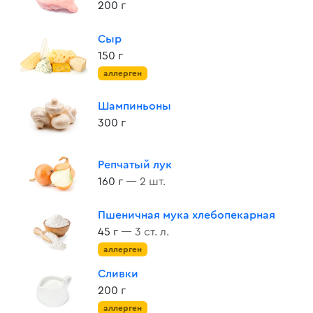
200 г
Сыр
150 г
аллерген
Шампиньоны
300 г
Репчатый лук
160 г
— 2 шт.
Пшеничная мука хлебопекарная
45 г
— 3 ст. л.
аллерген
Сливки
200 г
аллерген