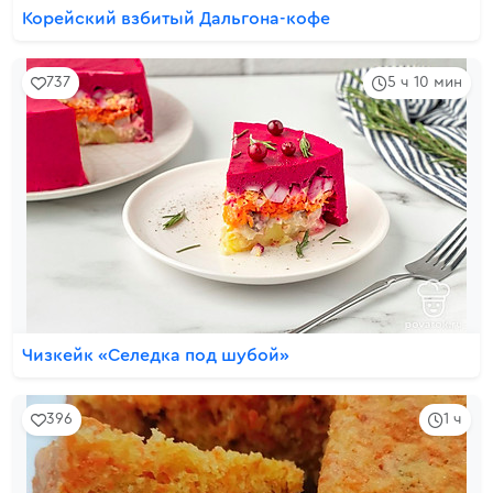
Корейский взбитый Дальгона-кофе
737
5 ч 10 мин
Чизкейк «Селедка под шубой»
396
1 ч