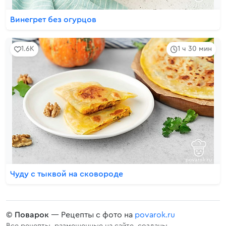
Винегрет без огурцов
1.6K
1 ч 30 мин
Чуду с тыквой на сковороде
©
Поварок
— Рецепты с фото на
povarok.ru