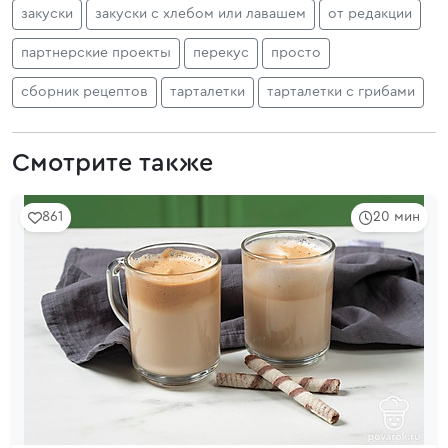
закуски
закуски с хлебом или лавашем
от редакции
партнерские проекты
перекус
просто
сборник рецептов
тарталетки
тарталетки с грибами
Смотрите также
861
20 мин