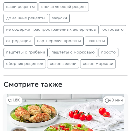
ваши рецепты
впечатляющий рецепт
домашние рецепты
закуски
не содержит распространенных аллергенов
островато
от редакции
партнерские проекты
паштеты
паштеты с грибами
паштеты с морковью
просто
сборник рецептов
сезон зелени
сезон моркови
Смотрите также
1.8K
40 мин