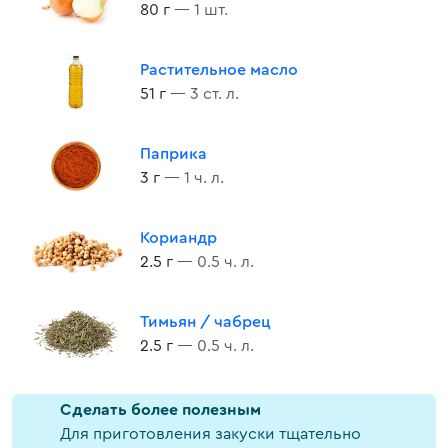
80 г
— 1 шт.
Растительное масло
51 г
— 3 ст. л.
Паприка
3 г
— 1 ч. л.
Кориандр
2.5 г
— 0.5 ч. л.
Тимьян / чабрец
2.5 г
— 0.5 ч. л.
Cделать более полезным
Для приготовления закуски тщательно