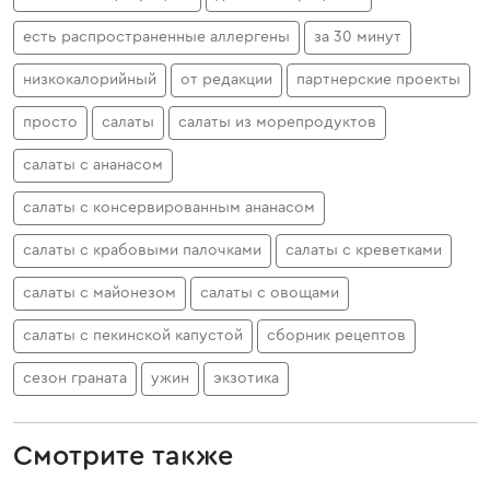
есть распространенные аллергены
за 30 минут
низкокалорийный
от редакции
партнерские проекты
просто
салаты
салаты из морепродуктов
салаты с ананасом
салаты с консервированным ананасом
салаты с крабовыми палочками
салаты с креветками
салаты с майонезом
салаты с овощами
салаты с пекинской капустой
сборник рецептов
сезон граната
ужин
экзотика
Смотрите также