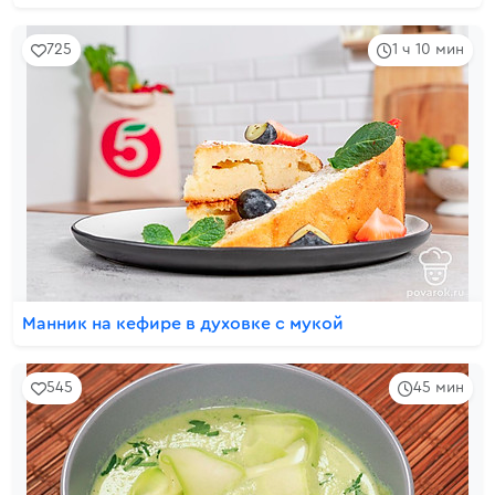
725
1 ч 10 мин
Манник на кефире в духовке с мукой
545
45 мин