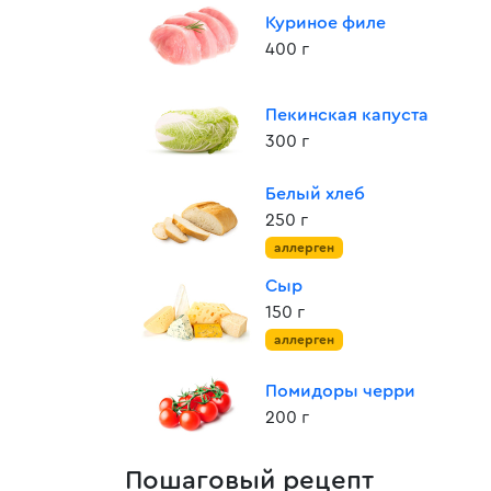
Куриное филе
400 г
Пекинская капуста
300 г
Белый хлеб
250 г
аллерген
Сыр
150 г
аллерген
Помидоры черри
200 г
Пошаговый рецепт