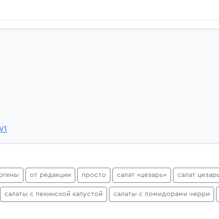
W1
ргены
от редакции
просто
салат «цезарь»
салат цезар
салаты с пекинской капустой
салаты с помидорами черри