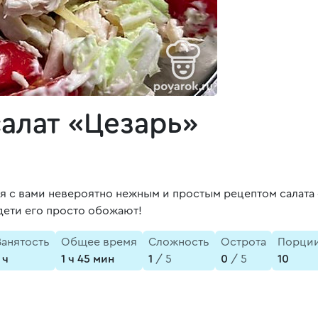
алат «Цезарь»
я с вами невероятно нежным и простым рецептом салата «
дети его просто обожают!
Занятость
Общее время
Сложность
Острота
Порци
 ч
1 ч 45 мин
1
/ 5
0
/ 5
10