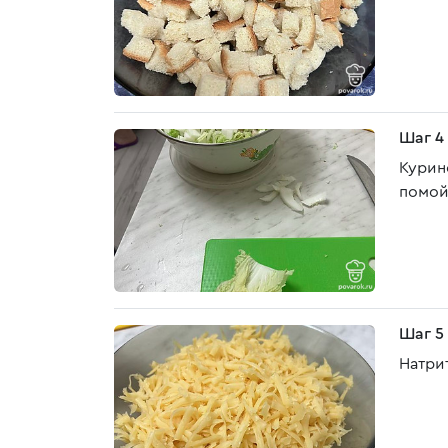
Шаг 4
Курин
помой
Шаг 5
Натри