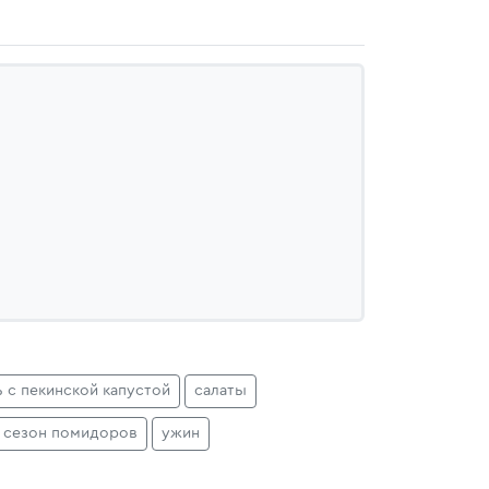
ь с пекинской капустой
салаты
сезон помидоров
ужин