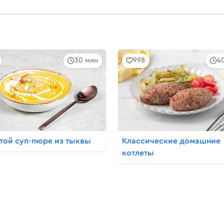
30 мин
998
4
той суп-пюре из тыквы
Классические домашние
котлеты