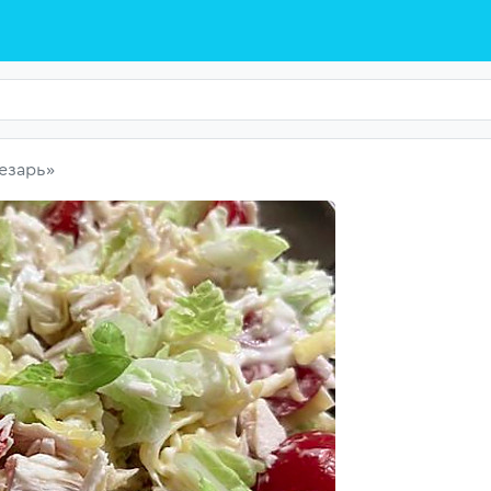
езарь»