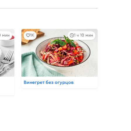
0 мин
1K
1 ч 10 мин
Винегрет без огурцов