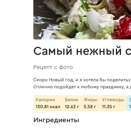
Самый нежный с
Рецепт с фото
Скоро Новый год, и я хотела бы поделитьс
Отлично подойдет к любому празднику, а 
Калории
Белки
Жиры
Углеводы
130.81 ккал
12.63 г
5.58 г
11.35 г
1
Ингредиенты