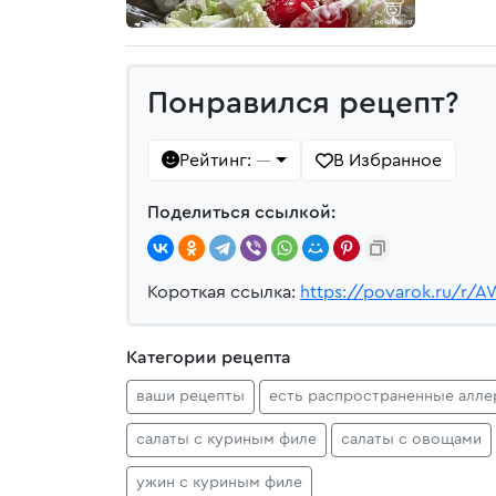
Понравился рецепт?
Рейтинг:
В Избранное
—
Поделиться ссылкой:
Короткая ссылка:
https://povarok.ru/r/A
Категории рецепта
ваши рецепты
есть распространенные алле
салаты с куриным филе
салаты с овощами
ужин с куриным филе