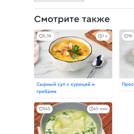
Смотрите также
5.3K
1 ч
1K
Сырный суп с курицей и
Прос
грибами
545
45 мин