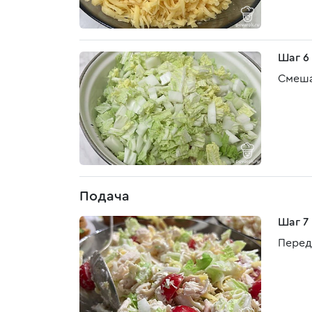
Шаг 6
Смеша
Подача
Шаг 7
Перед