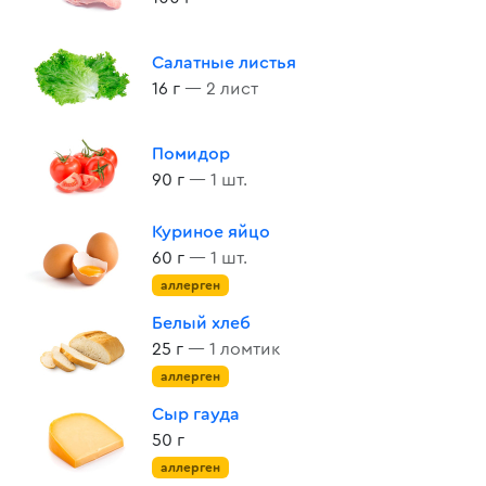
Салатные листья
16 г
— 2 лист
Помидор
90 г
— 1 шт.
Куриное яйцо
60 г
— 1 шт.
аллерген
Белый хлеб
25 г
— 1 ломтик
аллерген
Сыр гауда
50 г
аллерген