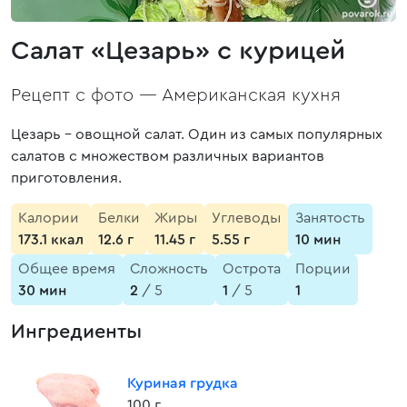
Салат «Цезарь» с курицей
Рецепт с фото —
Американская кухня
Цезарь – овощной салат. Один из самых популярных
салатов с множеством различных вариантов
приготовления.
Калории
Белки
Жиры
Углеводы
Занятость
173.1 ккал
12.6 г
11.45 г
5.55 г
10 мин
Общее время
Сложность
Острота
Порции
30 мин
2
/ 5
1
/ 5
1
Ингредиенты
Куриная грудка
100 г