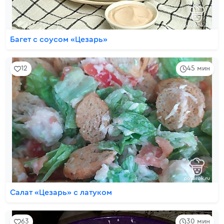
Багет с соусом «Цезарь»
12
45 мин
Салат «Цезарь» с латуком
63
30 мин