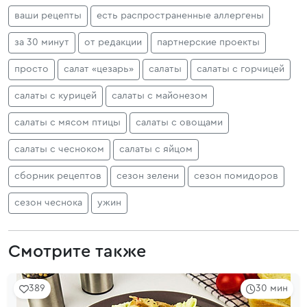
ваши рецепты
есть распространенные аллергены
за 30 минут
от редакции
партнерские проекты
просто
салат «цезарь»
салаты
салаты с горчицей
салаты с курицей
салаты с майонезом
салаты с мясом птицы
салаты с овощами
салаты с чесноком
салаты с яйцом
сборник рецептов
сезон зелени
сезон помидоров
сезон чеснока
ужин
Смотрите также
389
30 мин