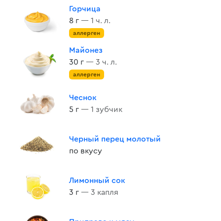
Горчица
8 г
— 1 ч. л.
аллерген
Майонез
30 г
— 3 ч. л.
аллерген
Чеснок
5 г
— 1 зубчик
Черный перец молотый
по вкусу
Лимонный сок
3 г
— 3 капля