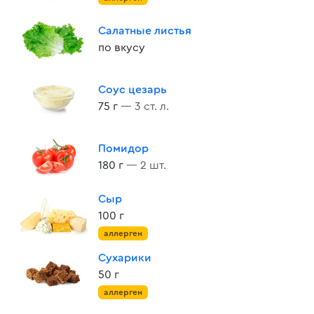
Салатные листья
по вкусу
Соус цезарь
75 г
— 3 ст. л.
Помидор
180 г
— 2 шт.
Сыр
100 г
аллерген
Сухарики
50 г
аллерген