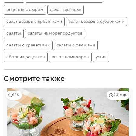
рецепты с сыром
салат «цезарь»
салат цезарь с креветками
салат цезарь с сухариками
салаты
салаты из морепродуктов
салаты с креветками
салаты с овощами
сборник рецептов
сезон помидоров
ужин
Смотрите также
1.1K
20 мин