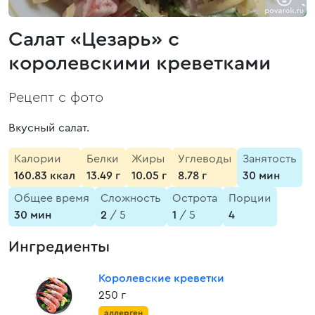
Салат «Цезарь» с
королевскими креветками
Рецепт с фото
Вкусный салат.
Калории
Белки
Жиры
Углеводы
Занятость
160.83 ккал
13.49 г
10.05 г
8.78 г
30 мин
Общее время
Сложность
Острота
Порции
30 мин
2
/ 5
1
/ 5
4
Ингредиенты
Королевские креветки
250 г
аллерген