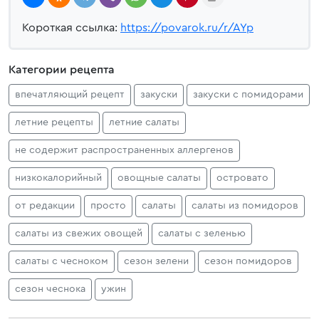
Короткая ссылка:
https://povarok.ru/r/AYp
Категории рецепта
впечатляющий рецепт
закуски
закуски с помидорами
летние рецепты
летние салаты
не содержит распространенных аллергенов
низкокалорийный
овощные салаты
островато
от редакции
просто
салаты
салаты из помидоров
салаты из свежих овощей
салаты с зеленью
салаты с чесноком
сезон зелени
сезон помидоров
сезон чеснока
ужин