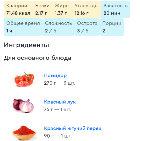
Калории
Белки
Жиры
Углеводы
Занятость
71.48 ккал
2.17 г
1.37 г
12.16 г
20 мин
Общее время
Сложность
Острота
Порции
1 ч
2
/ 5
3
/ 5
2
Ингредиенты
Для основного блюда
Помидор
270 г
— 3 шт.
Красный лук
75 г
— 1 шт.
Красный жгучий перец
90 г
— 1 шт.