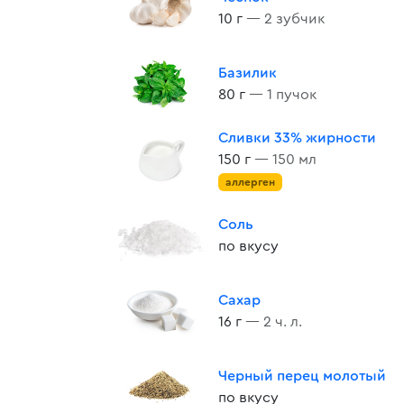
10 г
— 2 зубчик
Базилик
80 г
— 1 пучок
Сливки 33% жирности
150 г
— 150 мл
аллерген
Соль
по вкусу
Сахар
16 г
— 2 ч. л.
Черный перец молотый
по вкусу