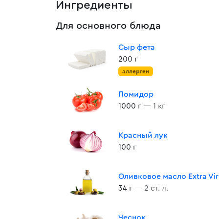
Ингредиенты
Для основного блюда
Сыр фета
200 г
аллерген
Помидор
1000 г
— 1 кг
Красный лук
100 г
Оливковое масло Extra Vir
34 г
— 2 ст. л.
Чеснок