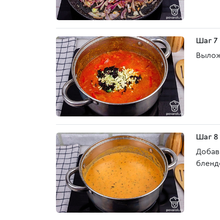
Шаг 7
Вылож
Шаг 8
Добавь
бленд