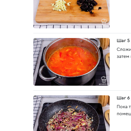
Шаг 5
Сложи
затем
Шаг 6
Пока 
помеш