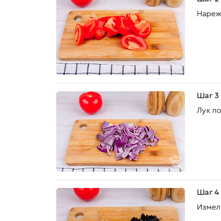
Нареж
Шаг 3
Лук п
Шаг 4
Измел