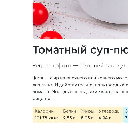
Томатный суп-пю
Рецепт с фото —
Европейская кух
Фета — сыр из овечьего или козьего молок
«ломать». И действительно, полутвердый 
ломают. Молодые сыры, такие как фета, п
рецепта!
Калории
Белки
Жиры
Углеводы
З
101.78 ккал
2.55 г
8.05 г
4.94 г
3