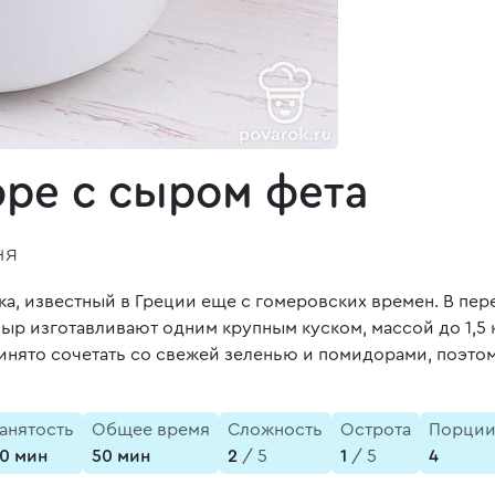
ре с сыром фета
ня
а, известный в Греции еще с гомеровских времен. В пере
сыр изготавливают одним крупным куском, массой до 1,5 
ринято сочетать со свежей зеленью и помидорами, поэтом
анятость
Общее время
Сложность
Острота
Порци
0 мин
50 мин
2
/ 5
1
/ 5
4