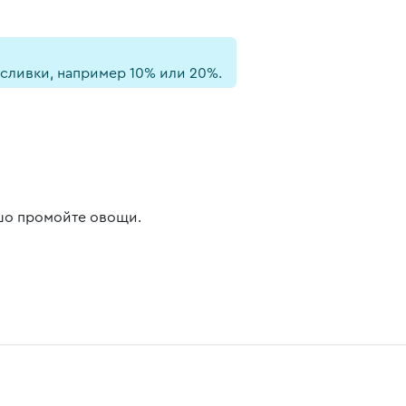
сливки, например 10% или 20%.
о промойте овощи.