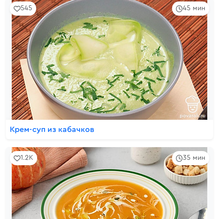
545
45 мин
Крем-суп из кабачков
1.2K
35 мин