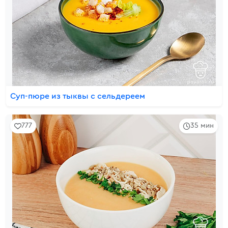
Суп-пюре из тыквы с сельдереем
777
35 мин