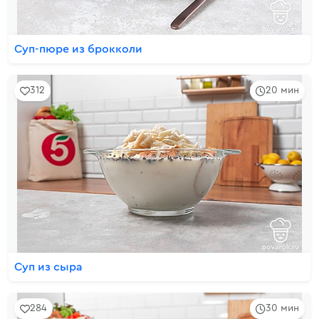
Суп-пюре из брокколи
312
20 мин
Суп из сыра
284
30 мин