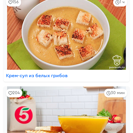
156
1 ч
Крем-суп из белых грибов
204
30 мин