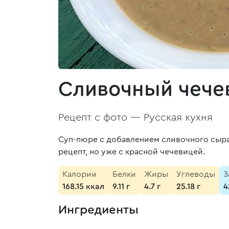
Сливочный чече
Рецепт с фото —
Русская кухня
Суп-пюре с добавлением сливочного сыра.
рецепт, но уже с красной чечевицей.
Калории
Белки
Жиры
Углеводы
З
168.15 ккал
9.11 г
4.7 г
25.18 г
4
Ингредиенты