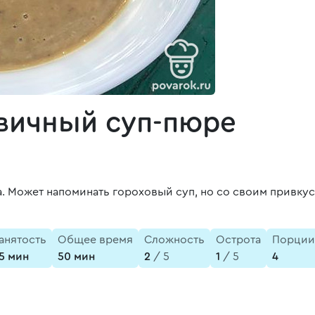
вичный суп-пюре
 Может напоминать гороховый суп, но со своим привкус
анятость
Общее время
Сложность
Острота
Порции
5 мин
50 мин
2
/ 5
1
/ 5
4