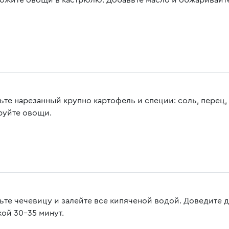
ожите овощи в кастрюлю. Добавьте масло и обжаривайте
ьте нарезанный крупно картофель и специи: соль, перец,
руйте овощи.
ьте чечевицу и залейте все кипяченой водой. Доведите д
ой 30-35 минут.