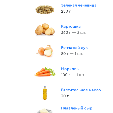
Зеленая чечевица
250 г
Картошка
360 г
— 3 шт.
Репчатый лук
80 г
— 1 шт.
Морковь
100 г
— 1 шт.
Растительное масло
30 г
Плавленый сыр