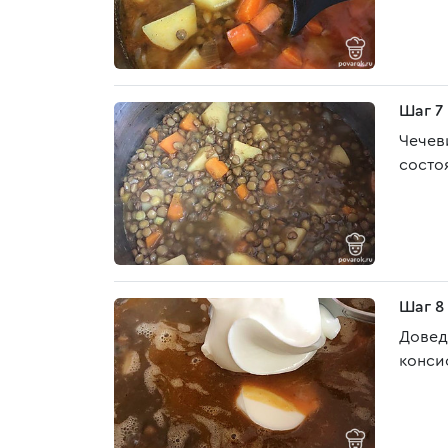
Шаг 7
Чечев
состо
Шаг 8
Довед
конси