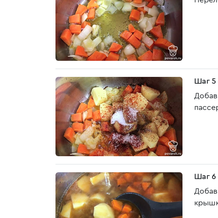
Перел
Шаг 5
Добав
пассе
Шаг 6
Добав
крышк