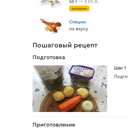
66 г
— 3 ст. л.
аллерген
Специи
по вкусу
Пошаговый рецепт
Подготовка
Шаг 1
Подго
Приготовление