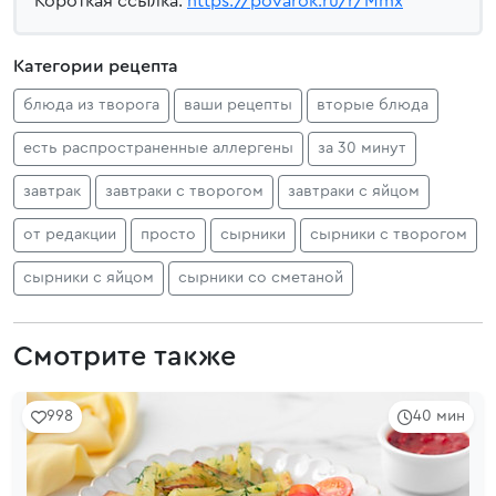
Короткая ссылка:
https://povarok.ru/r/Mmx
Категории рецепта
блюда из творога
ваши рецепты
вторые блюда
есть распространенные аллергены
за 30 минут
завтрак
завтраки с творогом
завтраки с яйцом
от редакции
просто
сырники
сырники с творогом
сырники с яйцом
сырники со сметаной
Смотрите также
998
40 мин