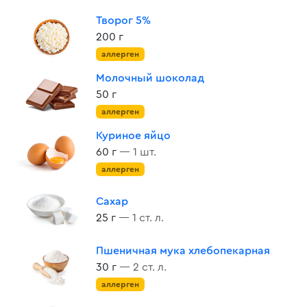
Творог 5%
200 г
аллерген
Молочный шоколад
50 г
аллерген
Куриное яйцо
60 г
— 1 шт.
аллерген
Сахар
25 г
— 1 ст. л.
Пшеничная мука хлебопекарная
30 г
— 2 ст. л.
аллерген