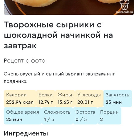
Творожные сырники с
шоколадной начинкой на
завтрак
Рецепт с фото
Очень вкусный и сытный вариант завтрака или
полдника.
Калории
Белки
Жиры
Углеводы
Занятость
252.94 ккал
12.74 г
13.65 г
20.01 г
25 мин
Общее время
Сложность
Острота
Порции
25 мин
1
/ 5
0
/ 5
2
Ингредиенты