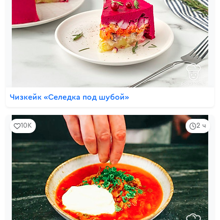
Чизкейк «Селедка под шубой»
10K
2 ч