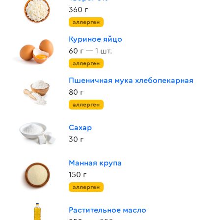
360 г
аллерген
Куриное яйцо
60 г
— 1 шт.
аллерген
Пшеничная мука хлебопекарная
80 г
аллерген
Сахар
30 г
Манная крупа
150 г
аллерген
Растительное масло