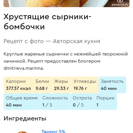
Хрустящие сырники-
бомбочки
Рецепт с фото —
Авторская кухня
Круглые жареные сырнички с нежнейшей творожной
начинкой. Рецепт предоставлен блогером
dmitrieva.marinna.
Калории
Белки
Жиры
Углеводы
Занятость
377.37 ккал
9.68 г
29.33 г
19.76 г
40 мин
Общее время
Сложность
Острота
Порции
40 мин
1
/ 5
0
/ 5
1
Ингредиенты
Творог 5%