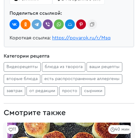
Поделиться ссылкой:
Короткая ссылка:
https://povarok.ru/r/Msq
Категории рецепта
Видеорецепты
блюда из творога
ваши рецепты
вторые блюда
есть распространенные аллергены
завтрак
от редакции
просто
сырники
Смотрите также
11
40 мин