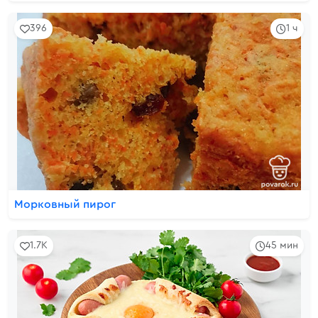
396
1 ч
Морковный пирог
1.7K
45 мин