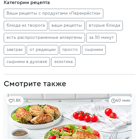
Категории рецепта
Ваши рецепты с продуктами «Перекрёстка»
блюда из творога
ваши рецепты
вторые блюда
есть распространенные аллергены
за 30 минут
завтрак
от редакции
просто
сырники
сырники в духовке
экзотика
Смотрите также
1.8K
40 мин