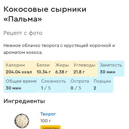
Кокосовые сырники
«Пальма»
Рецепт с фото
Нежное облачко творога с хрустящей корочкой и
ароматом кокоса.
Калории
Белки
Жиры
Углеводы
Занятость
204.04 ккал
10.34 г
6.38 г
21.8 г
30 мин
Общее время
Сложность
Острота
Порции
30 мин
1
/ 5
0
/ 5
2
Ингредиенты
Творог
100 г
аллерген