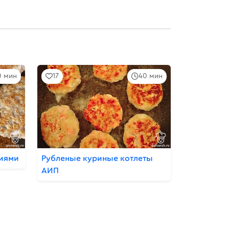
0 мин
17
40 мин
циями
Рубленые куриные котлеты
АИП