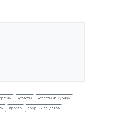
ергены
котлеты
котлеты из курицы
ты
просто
сборник рецептов