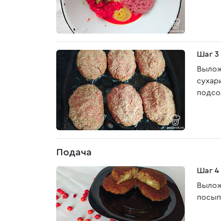
Шаг 3
Вылож
сухар
подсо
Подача
Шаг 4
Вылож
посып