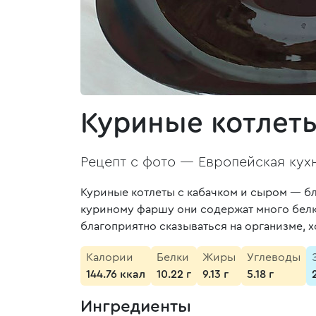
Куриные котлеты
Рецепт с фото —
Европейская кух
Куриные котлеты с кабачком и сыром — б
куриному фаршу они содержат много белка,
благоприятно сказываться на организме, 
Калории
Белки
Жиры
Углеводы
144.76 ккал
10.22 г
9.13 г
5.18 г
Ингредиенты