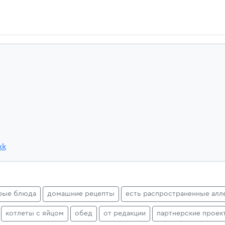
xk
рые блюда
домашние рецепты
есть распространенные алл
котлеты с яйцом
обед
от редакции
партнерские проек