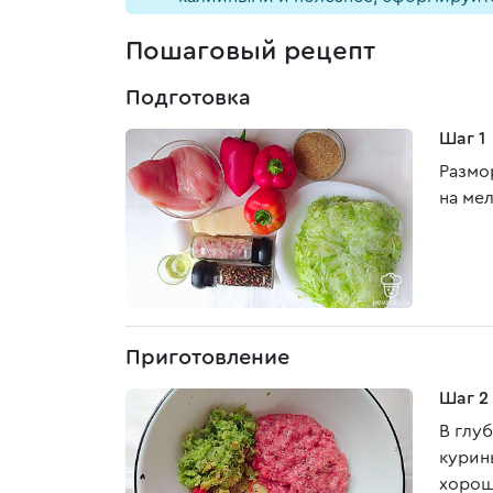
Пошаговый рецепт
Подготовка
Шаг 1
Размо
на ме
Приготовление
Шаг 2
В глу
курин
хорош