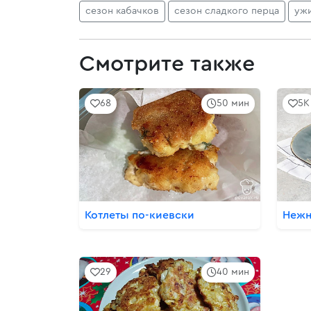
сезон кабачков
сезон сладкого перца
уж
Смотрите также
68
50 мин
5K
Котлеты по-киевски
Нежн
29
40 мин