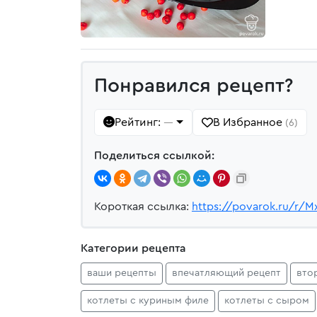
Понравился рецепт?
Рейтинг:
В Избранное
—
(6)
Поделиться ссылкой:
Короткая ссылка:
https://povarok.ru/r/M
Категории рецепта
ваши рецепты
впечатляющий рецепт
вто
котлеты с куриным филе
котлеты с сыром