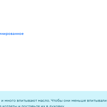
инированное
и много впитывают масло. Чтобы они меньше впитывали 
котлеты и поставьте их в духовку.