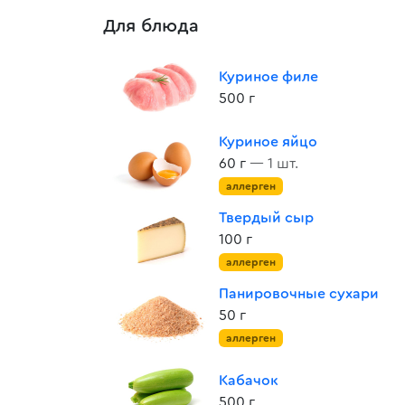
Для блюда
Куриное филе
500 г
Куриное яйцо
60 г
— 1 шт.
аллерген
Твердый сыр
100 г
аллерген
Панировочные сухари
50 г
аллерген
Кабачок
500 г