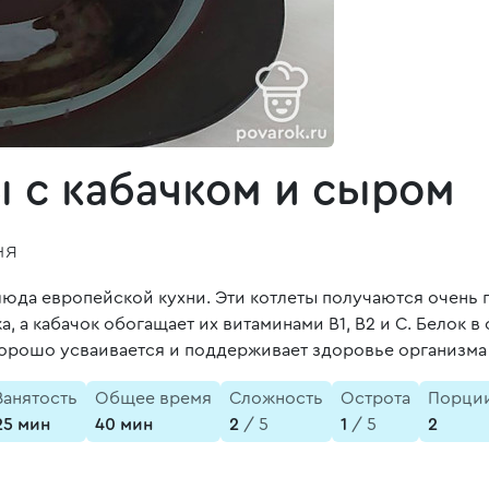
 с кабачком и сыром
ня
люда европейской кухни. Эти котлеты получаются очень 
 а кабачок обогащает их витаминами В1, В2 и С. Белок в 
хорошо усваивается и поддерживает здоровье организма
Занятость
Общее время
Сложность
Острота
Порци
25 мин
40 мин
2
/ 5
1
/ 5
2