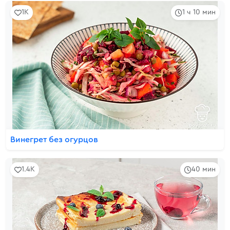
1K
1 ч 10 мин
Винегрет без огурцов
1.4K
40 мин