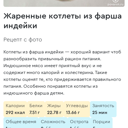
Жаренные котлеты из фарша
индейки
Рецепт с фото
Котлеты из фарша индейки — хороший вариант чтоб
разнообразить привычный рацион питания.
Индюшиное мясо имеет приятный вкус и не
содержит много калорий и холестерина. Такие
котлеты оценят те, кто придерживается правильного
питания. Особенно понравятся котлеты из
индюшиного фарша детям.
Калории
Белки
Жиры
Углеводы
Занятость
292 ккал
7.51 г
22.78 г
13.66 г
25 мин
Общее время
Сложность
Острота
Порции