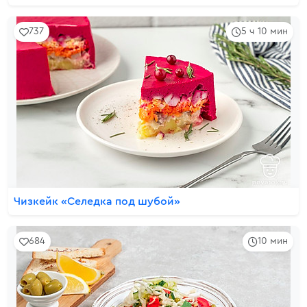
737
5 ч 10 мин
Чизкейк «Селедка под шубой»
684
10 мин