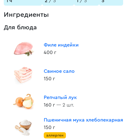
1 ч
2
/ 5
1
/ 5
5
Ингредиенты
Для блюда
Филе индейки
400 г
Свиное сало
150 г
Репчатый лук
160 г
— 2 шт.
Пшеничная мука хлебопекарная
150 г
аллерген