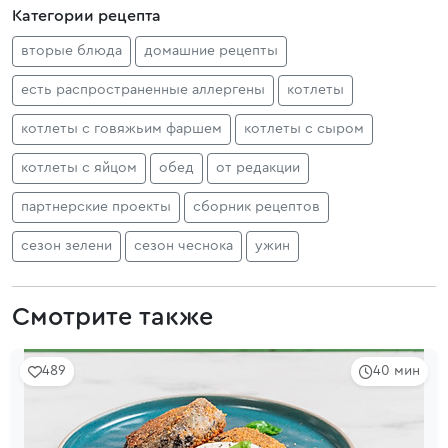
Категории рецепта
вторые блюда
домашние рецепты
есть распространенные аллергены
котлеты
котлеты с говяжьим фаршем
котлеты с сыром
котлеты с яйцом
обед
от редакции
партнерские проекты
сборник рецептов
сезон зелени
сезон чеснока
ужин
Смотрите также
489
40 мин