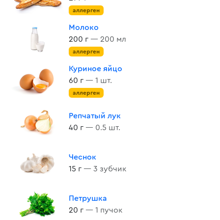
аллерген
Молоко
200 г
— 200 мл
аллерген
Куриное яйцо
60 г
— 1 шт.
аллерген
Репчатый лук
40 г
— 0.5 шт.
Чеснок
15 г
— 3 зубчик
Петрушка
20 г
— 1 пучок