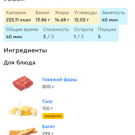
Калории
Белки
Жиры
Углеводы
Занятость
225.11 ккал
13.86 г
14.68 г
12.02 г
40 мин
Общее время
Сложность
Острота
Порции
40 мин
3
/ 5
1
/ 5
5
Ингредиенты
Для блюда
Говяжий фарш
800 г
Сыр
150 г
аллерген
Багет
299 г