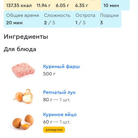
137.35 ккал
11.94 г
6.05 г
6.35 г
10 мин
Общее время
Сложность
Острота
Порции
20 мин
2
/ 5
1
/ 5
3
Ингредиенты
Для блюда
Куриный фарш
500 г
Репчатый лук
80 г
— 1 шт.
Куриное яйцо
60 г
— 1 шт.
аллерген