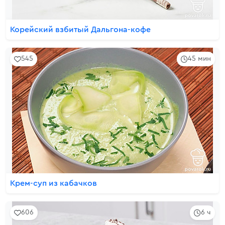
Корейский взбитый Дальгона-кофе
545
45 мин
Крем-суп из кабачков
606
6 ч