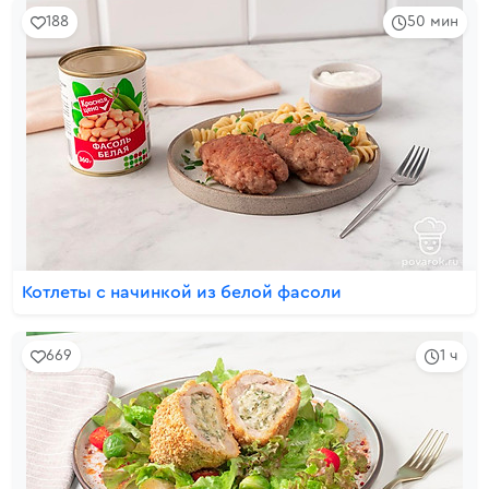
188
50 мин
Котлеты с начинкой из белой фасоли
669
1 ч