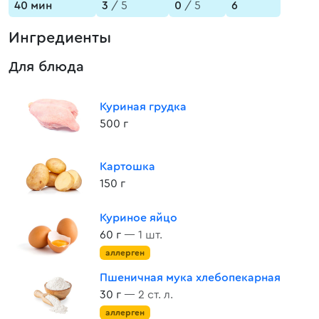
40 мин
3
/ 5
0
/ 5
6
Ингредиенты
Для блюда
Куриная грудка
500 г
Картошка
150 г
Куриное яйцо
60 г
— 1 шт.
аллерген
Пшеничная мука хлебопекарная
30 г
— 2 ст. л.
аллерген