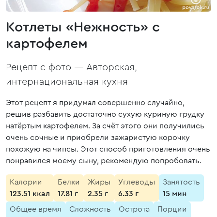
Котлеты «Нежность» с
картофелем
Рецепт с фото —
Авторская,
интернациональная кухня
Этот рецепт я придумал совершенно случайно,
решив разбавить достаточно сухую куриную грудку
натёртым картофелем. За счёт этого они получились
очень сочные и приобрели зажаристую корочку
похожую на чипсы. Этот способ приготовления очень
понравился моему сыну, рекомендую попробовать.
Калории
Белки
Жиры
Углеводы
Занятость
123.51 ккал
17.81 г
2.35 г
6.33 г
15 мин
Общее время
Сложность
Острота
Порции