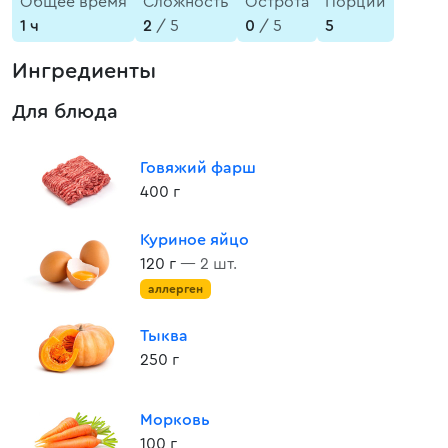
Общее время
Сложность
Острота
Порции
1 ч
2
/ 5
0
/ 5
5
Ингредиенты
Для блюда
Говяжий фарш
400 г
Куриное яйцо
120 г
— 2 шт.
аллерген
Тыква
250 г
Морковь
100 г