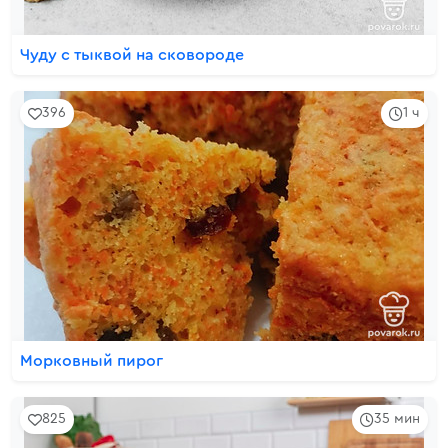
Чуду с тыквой на сковороде
396
1 ч
Морковный пирог
825
35 мин