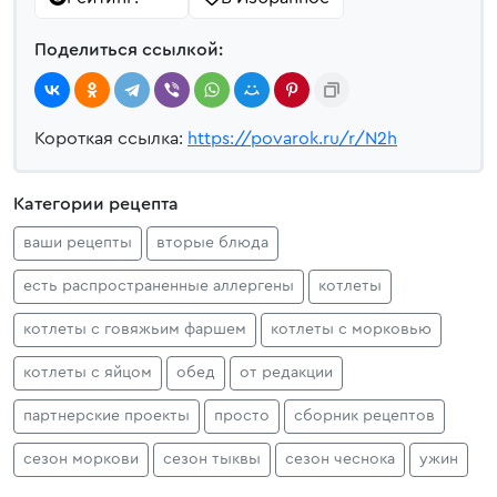
Поделиться ссылкой:
Короткая ссылка:
https://povarok.ru/r/N2h
Категории рецепта
ваши рецепты
вторые блюда
есть распространенные аллергены
котлеты
котлеты с говяжьим фаршем
котлеты с морковью
котлеты с яйцом
обед
от редакции
партнерские проекты
просто
сборник рецептов
сезон моркови
сезон тыквы
сезон чеснока
ужин