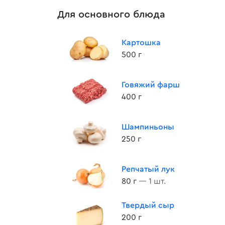
Для основного блюда
Картошка
500 г
Говяжий фарш
400 г
Шампиньоны
250 г
Репчатый лук
80 г
— 1 шт.
Твердый сыр
200 г