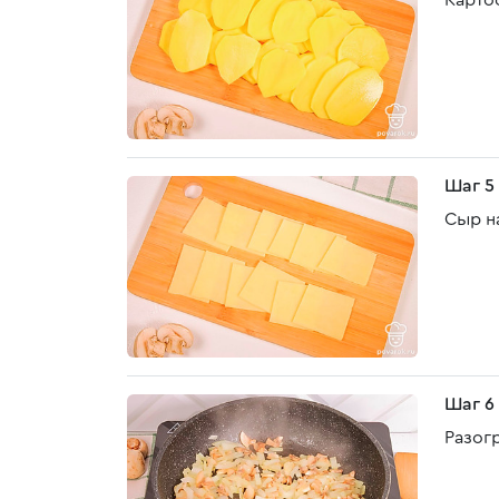
Карто
Шаг 5
Сыр н
Шаг 6
Разог