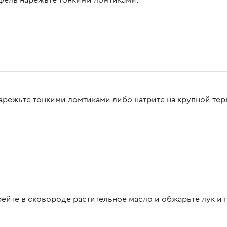
фель нарежьте тонкими ломтиками.
арежьте тонкими ломтиками либо натрите на крупной тер
рейте в сковороде растительное масло и обжарьте лук и г