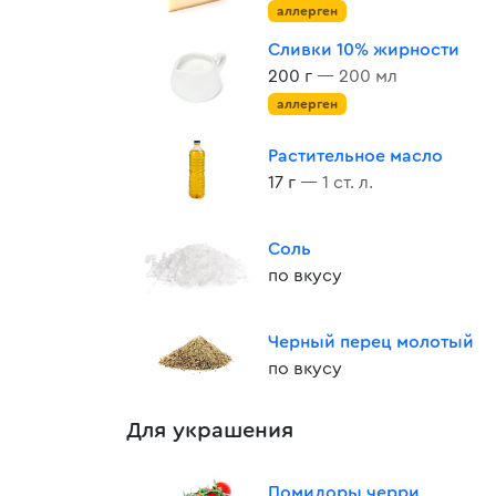
аллерген
Сливки 10% жирности
200 г
— 200 мл
аллерген
Растительное масло
17 г
— 1 ст. л.
Соль
по вкусу
Черный перец молотый
по вкусу
Для украшения
Помидоры черри