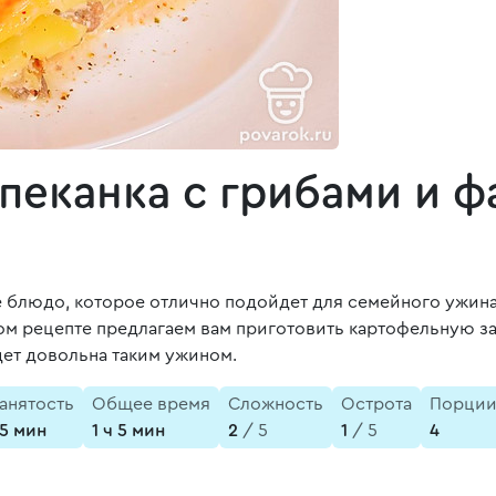
пеканка с грибами и 
 блюдо, которое отлично подойдет для семейного ужина
том рецепте предлагаем вам приготовить картофельную з
дет довольна таким ужином.
анятость
Общее время
Сложность
Острота
Порци
5 мин
1 ч 5 мин
2
/ 5
1
/ 5
4