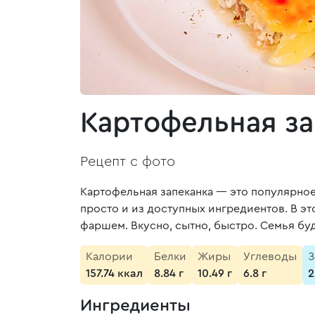
Картофельная за
Рецепт с фото
Картофельная запеканка — это популярное
просто и из доступных ингредиентов. В э
фаршем. Вкусно, сытно, быстро. Семья бу
Калории
Белки
Жиры
Углеводы
З
157.74 ккал
8.84 г
10.49 г
6.8 г
2
Ингредиенты