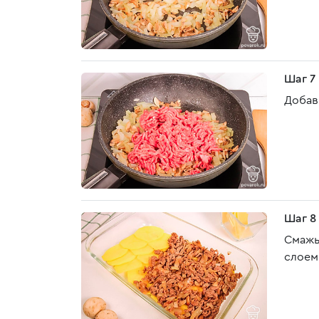
Шаг 7
Добав
Шаг 8
Смажь
слоем