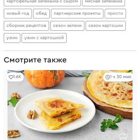
картофельная запеканка с сыром
мясная запеканка
новый год
обед
партнерские проекты
просто
сборник рецептов
сезон зелени
сезон картошки
ужин
ужин с картошкой
Смотрите также
1.6K
1 ч 30 мин