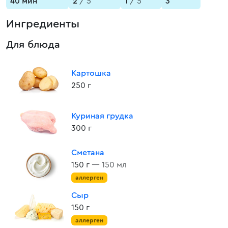
40 мин
2
/ 5
1
/ 5
3
Ингредиенты
Для блюда
Картошка
250 г
Куриная грудка
300 г
Сметана
150 г
— 150 мл
аллерген
Сыр
150 г
аллерген